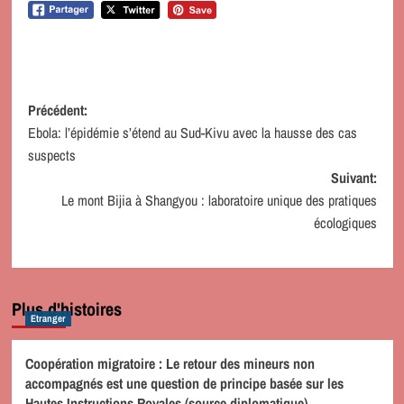
Navigation
Précédent:
Ebola: l’épidémie s’étend au Sud-Kivu avec la hausse des cas
d’article
suspects
Suivant:
Le mont Bijia à Shangyou : laboratoire unique des pratiques
écologiques
Plus d'histoires
Etranger
Coopération migratoire : Le retour des mineurs non
accompagnés est une question de principe basée sur les
Hautes Instructions Royales (source diplomatique)