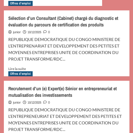
Offres d’emploi
Sélection d’un Consultant (Cabinet) chargé du diagnostic et
évaluation du parcours de certification des produits
10/12/2025
junior
0
REPUBLIQUE DEMOCRATIQUE DU CONGO MINISTERE DE
L’ENTREPRENARIAT ET DEVELOPPEMENT DES PETITES ET
MOYENNES ENTREPRISES UNITE DE COORDINATION DU
PROJET TRANSFORME/RDC...
En
Lire la suite
savoir
Offres d’emploi
plus
sur
Recrutement d’un (e) Expert(e) Sénior en entrepreneuriat et
Sélection
mutualisation des investissements
d’un
Consultant
10/12/2025
junior
0
(Cabinet)
REPUBLIQUE DEMOCRATIQUE DU CONGO MINISTERE DE
chargé
L’ENTREPRENEURIAT ET DEVELOPPEMENT DES PETITES ET
du
MOYENNES ENTREPRISES UNITE DE COORDINATION DU
diagnostic
PROJET TRANSFORME/RDC...
et