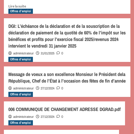
évaluation
En
Lire la suite
du
savoir
Offres d’emploi
parcours
plus
de
sur
DGI: L’échéance de la déclaration et de la souscription de la
certification
Recrutement
des
déclaration de paiement de la quotité de 60% de l’impôt sur les
d’un
produits
bénéfices et profits pour l’exercice fiscal 2025/revenus 2024
(e)
intervient le vendredi 31 janvier 2025
Expert(e)
Sénior
31/01/2025
administrateur
0
en
Offres d’emploi
entrepreneuriat
et
Message de voeux a son excellence Monsieur le Président dela
mutualisation
des
République, Chef de l’État à l’occasion des fêtes de fin d’année
investissements
27/12/2024
administrateur
0
Offres d’emploi
006 COMMUNIQUE DE CHANGEMENT ADRESSE DGRAD.pdf
27/12/2024
administrateur
0
Offres d’emploi