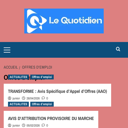
Aller
au
contenu
Primary
Menu
ACCUEIL
OFFRES D’EMPLOI
Offres d’emploi
ACTUALITES
Offres d’emploi
TRANSFORME : Avis Spécifique d’Appel d’Offres (AAO)
28/04/2026
junior
0
ACTUALITES
Offres d’emploi
AVIS D’ATTRIBUTION PROVISOIRE DU MARCHE
05/02/2026
junior
0