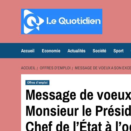
Aller
au
contenu
Accueil
Economie
Actualités
Société
Sport
ACCUEIL
OFFRES D’EMPLOI
MESSAGE DE VOEUX A SON EXCEL
Offres d’emploi
Message de voeux 
Monsieur le Prési
Chef de l’État à l’