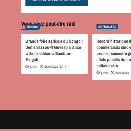
Vous avez peut-être raté
Etranger
ACTUALITES
Grande foire agricole du Congo :
Record historique 
Denis Sassou-N’Guesso a lancé
commerciaux sino-a
la 2ème édition à Bambou-
premier semestre g
Mingali
effets positifs du tr
tarifaire zéro
06/08/2026
junior
0
06/08/2026
junior