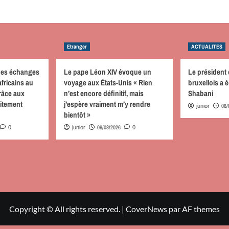
Etranger
ACTUALITES
des échanges
Le pape Léon XIV évoque un
Le président
fricains au
voyage aux États-Unis « Rien
bruxellois a
râce aux
n’est encore définitif, mais
Shabani
aitement
j’espère vraiment m’y rendre
06/
junior
bientôt »
06/08/2026
0
junior
0
Copyright © All rights reserved.
|
CoverNews
par AF themes