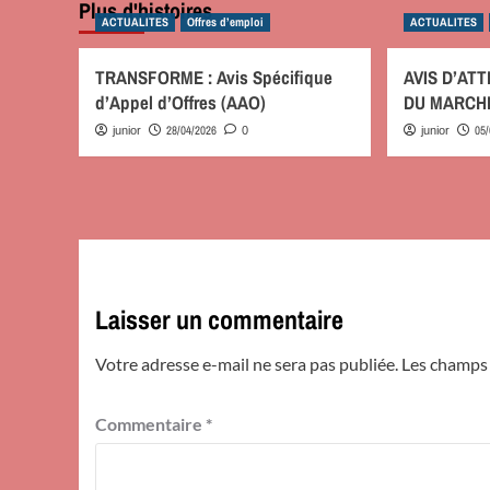
Plus d'histoires
ACTUALITES
Offres d’emploi
ACTUALITES
TRANSFORME : Avis Spécifique
AVIS D’AT
d’Appel d’Offres (AAO)
DU MARCH
28/04/2026
05
junior
0
junior
Laisser un commentaire
Votre adresse e-mail ne sera pas publiée.
Les champs 
Commentaire
*