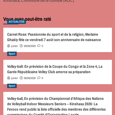
Kinshasa, Commune de la Gombe (RDC)
Vous avez peut-être raté
ACTUALITES
Carnet Rose: Passionnée du sport et de la religion, Merlaine
Ghakiy fête ce vendredi 7 août son anniversaire de naissance
08/08/2026
junior
0
Sport
Volley-ball: En prévision de la Coupe du Congo et la Zone 4, La
Garde Républicaine Volley Club amorce sa préparation
08/08/2026
junior
0
Sport
Volley-ball, En prévision du Championnat d’Afrique des Nations
de Volleyball Indoor Messieurs Seniors – Kinshasa 2026: La
Fevoco rend public la liste officielle des membres des différentes
commissions du Comité d’Organisation Locale