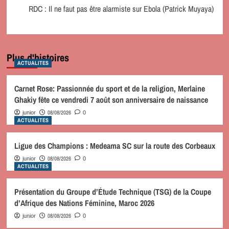
RDC : Il ne faut pas être alarmiste sur Ebola (Patrick Muyaya)
Plus d'histoires
ACTUALITES
Carnet Rose: Passionnée du sport et de la religion, Merlaine
Ghakiy fête ce vendredi 7 août son anniversaire de naissance
08/08/2026
junior
0
ACTUALITES
Ligue des Champions : Medeama SC sur la route des Corbeaux
08/08/2026
junior
0
ACTUALITES
Présentation du Groupe d’Étude Technique (TSG) de la Coupe
d’Afrique des Nations Féminine, Maroc 2026
08/08/2026
junior
0