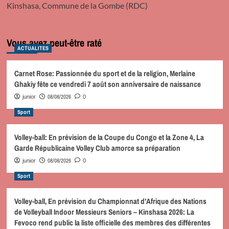
Kinshasa, Commune de la Gombe (RDC)
Vous avez peut-être raté
ACTUALITES
Carnet Rose: Passionnée du sport et de la religion, Merlaine
Ghakiy fête ce vendredi 7 août son anniversaire de naissance
08/08/2026
junior
0
Sport
Volley-ball: En prévision de la Coupe du Congo et la Zone 4, La
Garde Républicaine Volley Club amorce sa préparation
08/08/2026
junior
0
Sport
Volley-ball, En prévision du Championnat d’Afrique des Nations
de Volleyball Indoor Messieurs Seniors – Kinshasa 2026: La
Fevoco rend public la liste officielle des membres des différentes