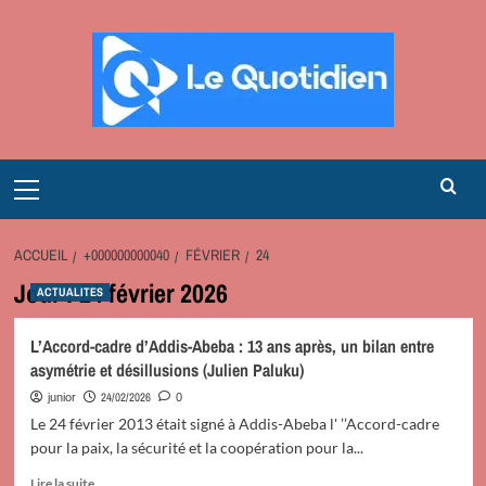
Aller
au
contenu
Primary
Menu
ACCUEIL
+000000000040
FÉVRIER
24
Jour :
24 février 2026
ACTUALITES
L’Accord-cadre d’Addis-Abeba : 13 ans après, un bilan entre
asymétrie et désillusions (Julien Paluku)
24/02/2026
junior
0
Le 24 février 2013 était signé à Addis-Abeba l' ’’Accord-cadre
pour la paix, la sécurité et la coopération pour la...
En
Lire la suite