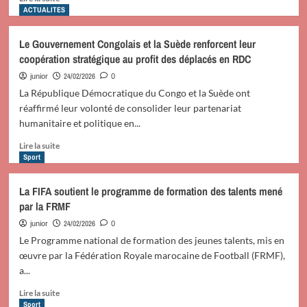
savoir
ACTUALITES
plus
sur
Le Gouvernement Congolais et la Suède renforcent leur
L’Accord-
coopération stratégique au profit des déplacés en RDC
cadre
d’Addis-
24/02/2026
junior
0
Abeba
La République Démocratique du Congo et la Suède ont
:
réaffirmé leur volonté de consolider leur partenariat
13
humanitaire et politique en...
ans
après,
En
Lire la suite
un
savoir
Sport
bilan
plus
entre
sur
La FIFA soutient le programme de formation des talents mené
asymétrie
Le
par la FRMF
et
Gouvernement
désillusions
Congolais
24/02/2026
junior
0
(Julien
et
Le Programme national de formation des jeunes talents, mis en
Paluku)
la
œuvre par la Fédération Royale marocaine de Football (FRMF),
Suède
a...
renforcent
leur
En
Lire la suite
coopération
savoir
Sport