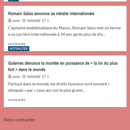
stratégique
plus
au
sur
Romain Saïss annonce sa retraite internationale
profit
La
des
FIFA
24/02/2026
junior
0
déplacés
soutient
Capitaine emblématique du Maroc, Romain Saïss met un terme
en
le
à sa carrière internationale à 34 ans après plus de dix...
RDC
programme
de
En
Lire la suite
formation
savoir
ACTUALITES
des
plus
talents
sur
Guterres dénonce la montée en puissance de « la loi du plus
mené
Romain
fort » dans le monde
par
Saïss
la
annonce
24/02/2026
junior
0
FRMF
sa
Partout dans le monde, les droits humains sont souvent «
retraite
attaqués » par « ceux qui ont le plus grand...
internationale
En
Lire la suite
savoir
plus
sur
Nous contactez
Guterres
dénonce