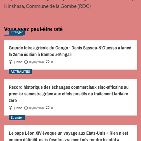
Kinshasa, Commune de la Gombe (RDC)
Vous avez peut-être raté
Etranger
Grande foire agricole du Congo : Denis Sassou-N’Guesso a lancé
la 2ème édition à Bambou-Mingali
06/08/2026
junior
0
ACTUALITES
Record historique des échanges commerciaux sino-africains au
premier semestre grâce aux effets positifs du traitement tarifaire
zéro
06/08/2026
junior
0
Etranger
Le pape Léon XIV évoque un voyage aux États-Unis « Rien n’est
encore définitif, mais j’espère vraiment m’y rendre bientôt »