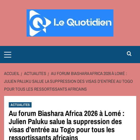
Aller
au
contenu
Primary
Menu
ACCUEIL
ACTUALITES
AU FORUM BIASHARA AFRICA 2026 À LOMÉ :
JULIEN PALUKU SALUE LA SUPPRESSION DES VISAS D’ENTRÉE AU TOGO
POUR TOUS LES RESSORTISSANTS AFRICAINS
ACTUALITES
Au forum Biashara Africa 2026 à Lomé :
Julien Paluku salue la suppression des
visas d’entrée au Togo pour tous les
ressortissants africains