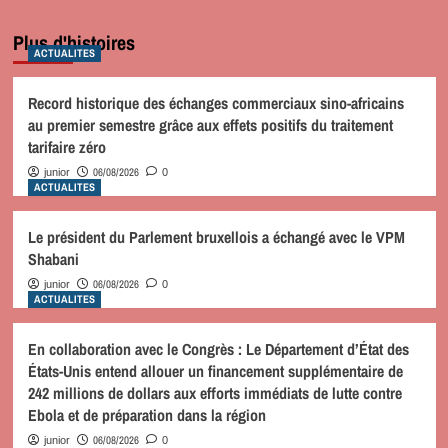
Plus d'histoires
ACTUALITES
Record historique des échanges commerciaux sino-africains
au premier semestre grâce aux effets positifs du traitement
tarifaire zéro
06/08/2026
junior
0
ACTUALITES
Le président du Parlement bruxellois a échangé avec le VPM
Shabani
06/08/2026
junior
0
ACTUALITES
En collaboration avec le Congrès : Le Département d’État des
États-Unis entend allouer un financement supplémentaire de
242 millions de dollars aux efforts immédiats de lutte contre
Ebola et de préparation dans la région
06/08/2026
junior
0