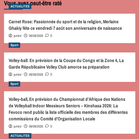
Vous avez peut-être raté
ACTUALITES
Carnet Rose: Passionnée du sport et de la religion, Merlaine
Ghakiy fête ce vendredi 7 août son anniversaire de naissance
08/08/2026
junior
0
Sport
Volley-ball: En prévision de la Coupe du Congo et la Zone 4, La
Garde Républicaine Volley Club amorce sa préparation
08/08/2026
junior
0
Sport
Volley-ball, En prévision du Championnat d’Afrique des Nations
de Volleyball Indoor Messieurs Seniors – Kinshasa 2026: La
Fevoco rend public la liste officielle des membres des différentes
commissions du Comité d’Organisation Locale
08/08/2026
junior
0
ACTUALITES