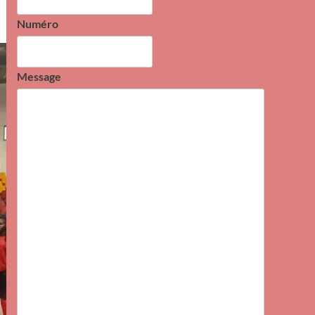
Numéro
Message