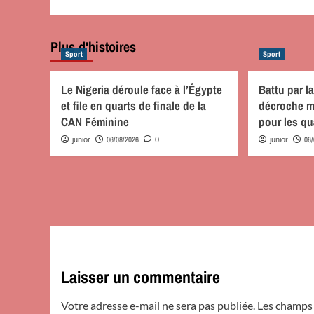
Plus d'histoires
Sport
Sport
Le Nigeria déroule face à l’Égypte
Battu par l
et file en quarts de finale de la
décroche ma
CAN Féminine
pour les qu
06/08/2026
06
junior
0
junior
Laisser un commentaire
Votre adresse e-mail ne sera pas publiée.
Les champs 