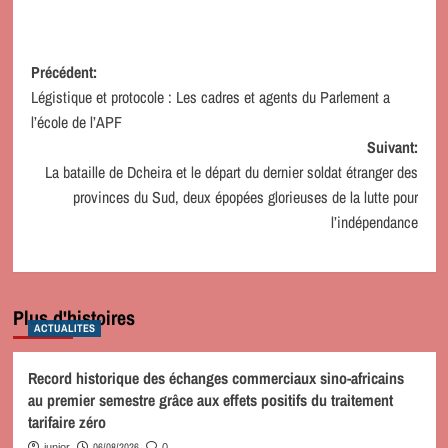
Navigation
Précédent:
Légistique et protocole : Les cadres et agents du Parlement a
d’article
l’école de l’APF
Suivant:
La bataille de Dcheira et le départ du dernier soldat étranger des
provinces du Sud, deux épopées glorieuses de la lutte pour
l’indépendance
Plus d'histoires
ACTUALITES
Record historique des échanges commerciaux sino-africains
au premier semestre grâce aux effets positifs du traitement
tarifaire zéro
06/08/2026
junior
0