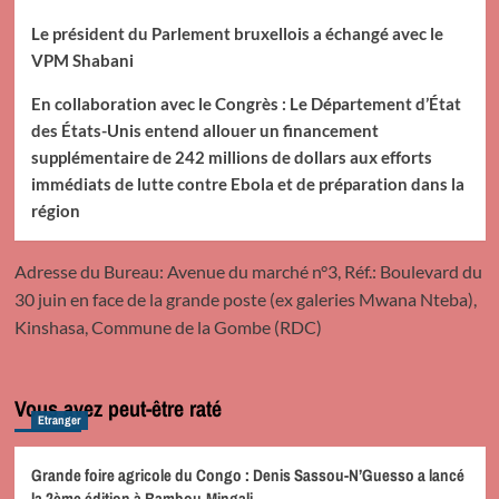
Le président du Parlement bruxellois a échangé avec le
VPM Shabani
En collaboration avec le Congrès : Le Département d’État
des États-Unis entend allouer un financement
supplémentaire de 242 millions de dollars aux efforts
immédiats de lutte contre Ebola et de préparation dans la
région
Adresse du Bureau: Avenue du marché n°3, Réf.: Boulevard du
30 juin en face de la grande poste (ex galeries Mwana Nteba),
Kinshasa, Commune de la Gombe (RDC)
Vous avez peut-être raté
Etranger
Grande foire agricole du Congo : Denis Sassou-N’Guesso a lancé
la 2ème édition à Bambou-Mingali