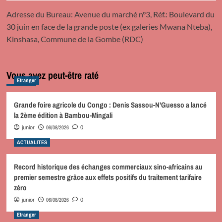
Adresse du Bureau: Avenue du marché n°3, Réf.: Boulevard du
30 juin en face de la grande poste (ex galeries Mwana Nteba),
Kinshasa, Commune de la Gombe (RDC)
Vous avez peut-être raté
Etranger
Grande foire agricole du Congo : Denis Sassou-N’Guesso a lancé
la 2ème édition à Bambou-Mingali
06/08/2026
junior
0
ACTUALITES
Record historique des échanges commerciaux sino-africains au
premier semestre grâce aux effets positifs du traitement tarifaire
zéro
06/08/2026
junior
0
Etranger