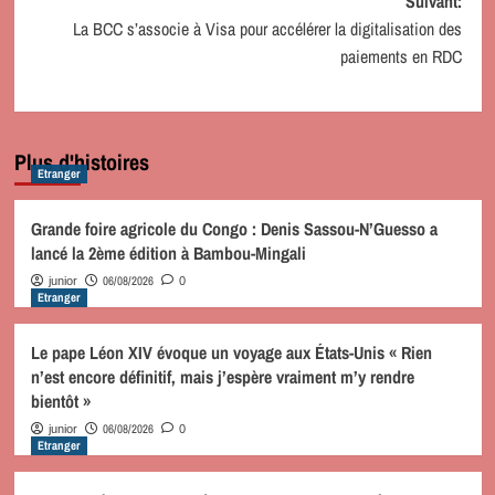
Suivant:
La BCC s’associe à Visa pour accélérer la digitalisation des
paiements en RDC
Plus d'histoires
Etranger
Grande foire agricole du Congo : Denis Sassou-N’Guesso a
lancé la 2ème édition à Bambou-Mingali
06/08/2026
junior
0
Etranger
Le pape Léon XIV évoque un voyage aux États-Unis « Rien
n’est encore définitif, mais j’espère vraiment m’y rendre
bientôt »
06/08/2026
junior
0
Etranger