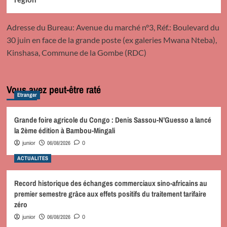
Adresse du Bureau: Avenue du marché n°3, Réf.: Boulevard du
30 juin en face de la grande poste (ex galeries Mwana Nteba),
Kinshasa, Commune de la Gombe (RDC)
Vous avez peut-être raté
Etranger
Grande foire agricole du Congo : Denis Sassou-N’Guesso a lancé
la 2ème édition à Bambou-Mingali
06/08/2026
junior
0
ACTUALITES
Record historique des échanges commerciaux sino-africains au
premier semestre grâce aux effets positifs du traitement tarifaire
zéro
06/08/2026
junior
0