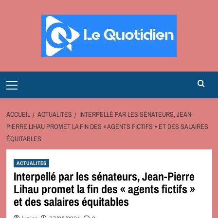
Aller
au
contenu
Primary
Menu
ACCUEIL
ACTUALITES
INTERPELLÉ PAR LES SÉNATEURS, JEAN-
PIERRE LIHAU PROMET LA FIN DES « AGENTS FICTIFS » ET DES SALAIRES
ÉQUITABLES
ACTUALITES
Interpellé par les sénateurs, Jean-Pierre
Lihau promet la fin des « agents fictifs »
et des salaires équitables