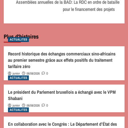
Assemblées annuelles de la BAD: La RDC en ordre de bataille
pour le financement des projets
Plus d'histoires
ACTUALITES
Record historique des échanges commerciaux sino-africains
au premier semestre grâce aux effets positifs du traitement
tarifaire zéro
06/08/2026
junior
0
ACTUALITES
Le président du Parlement bruxellois a échangé avec le VPM
Shabani
06/08/2026
junior
0
ACTUALITES
En collaboration avec le Congrès : Le Département d’État des