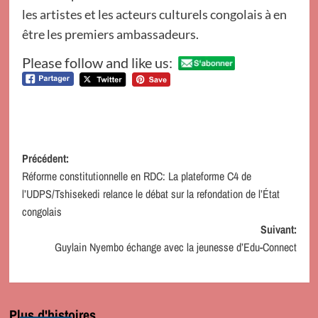
les artistes et les acteurs culturels congolais à en
être les premiers ambassadeurs.
Please follow and like us:
Navigation
Précédent:
Réforme constitutionnelle en RDC: La plateforme C4 de
d’article
l’UDPS/Tshisekedi relance le débat sur la refondation de l’État
congolais
Suivant:
Guylain Nyembo échange avec la jeunesse d’Edu-Connect
Plus d'histoires