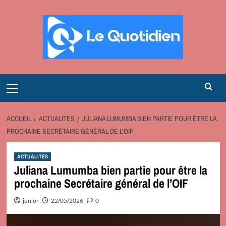
Aller
au
contenu
Primary
Menu
ACCUEIL
ACTUALITES
JULIANA LUMUMBA BIEN PARTIE POUR ÊTRE LA
PROCHAINE SECRÉTAIRE GÉNÉRAL DE L’OIF
ACTUALITES
Juliana Lumumba bien partie pour être la
prochaine Secrétaire général de l’OIF
junior
22/05/2026
0