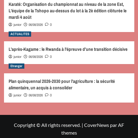
Karaté: Organisation du championnat au niveau de la zone Est,
L’équipe de la Tshopo au-dessus du lot à la 2è édition clôturée le
mardi 4 août
06/08/2026
junior
0
ACTUALITES
L’après-Kagame : le Rwanda à l’épreuve d’une transition décisive
06/08/2026
junior
0
Etranger
Plan quinquennal 2026-2030 pour l’agriculture : la sécurité
alimentaire, un acquis à consolider
06/08/2026
junior
0
Copyright © All rights reserved.
|
CoverNews
par AF
themes