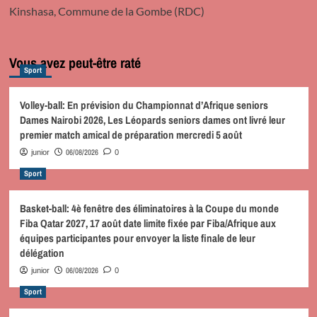
Kinshasa, Commune de la Gombe (RDC)
Vous avez peut-être raté
Sport
Volley-ball: En prévision du Championnat d’Afrique seniors
Dames Nairobi 2026, Les Léopards seniors dames ont livré leur
premier match amical de préparation mercredi 5 août
06/08/2026
junior
0
Sport
Basket-ball: 4è fenêtre des éliminatoires à la Coupe du monde
Fiba Qatar 2027, 17 août date limite fixée par Fiba/Afrique aux
équipes participantes pour envoyer la liste finale de leur
délégation
06/08/2026
junior
0
Sport