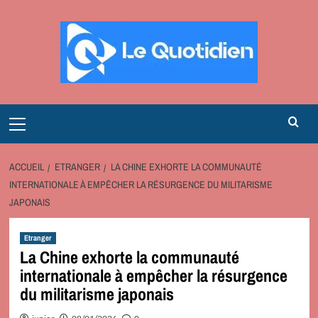
Aller
au
contenu
Primary
Menu
ACCUEIL
ETRANGER
LA CHINE EXHORTE LA COMMUNAUTÉ
INTERNATIONALE À EMPÊCHER LA RÉSURGENCE DU MILITARISME
JAPONAIS
Etranger
La Chine exhorte la communauté
internationale à empêcher la résurgence
du militarisme japonais