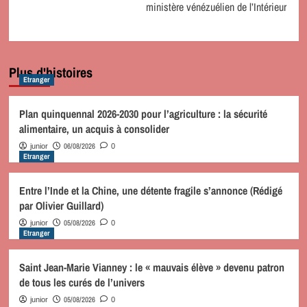
ministère vénézuélien de l’Intérieur
Plus d'histoires
Etranger
Plan quinquennal 2026-2030 pour l’agriculture : la sécurité
alimentaire, un acquis à consolider
06/08/2026
junior
0
Etranger
Entre l’Inde et la Chine, une détente fragile s’annonce (Rédigé
par Olivier Guillard)
05/08/2026
junior
0
Etranger
Saint Jean-Marie Vianney : le « mauvais élève » devenu patron
de tous les curés de l’univers
05/08/2026
junior
0