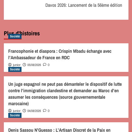
Davos 2026: Lancement de la 56ème édition
Plus d'histoires
Société
Francophonie et diaspora : Crispin Mbadu échange avec
l’Ambassadeur de France en RDC
05/08/2026
junior
0
Société
Un juge espagnol ne peut pas démanteler le dispositif de lutte
contre l’immigration clandestine et demander au Maroc d’en
assumer les conséquences (source gouvernementale
marocaine)
04/08/2026
junior
0
Société
Denis Sassou N’Guesso : L’Artisan Discret de la Paix en