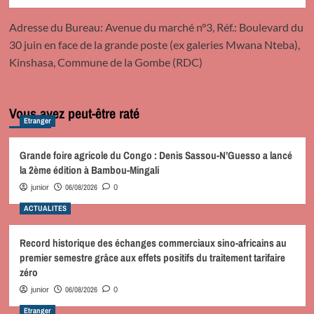
Adresse du Bureau: Avenue du marché n°3, Réf.: Boulevard du
30 juin en face de la grande poste (ex galeries Mwana Nteba),
Kinshasa, Commune de la Gombe (RDC)
Vous avez peut-être raté
Etranger
Grande foire agricole du Congo : Denis Sassou-N’Guesso a lancé
la 2ème édition à Bambou-Mingali
06/08/2026
junior
0
ACTUALITES
Record historique des échanges commerciaux sino-africains au
premier semestre grâce aux effets positifs du traitement tarifaire
zéro
06/08/2026
junior
0
Etranger