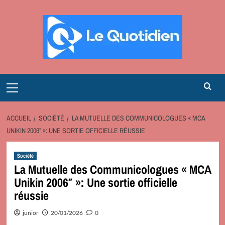
Aller
au
contenu
Primary
Menu
ACCUEIL
SOCIÉTÉ
LA MUTUELLE DES COMMUNICOLOGUES « MCA
UNIKIN 2006″ »: UNE SORTIE OFFICIELLE RÉUSSIE
Société
La Mutuelle des Communicologues « MCA
Unikin 2006″ »: Une sortie officielle
réussie
junior
20/01/2026
0