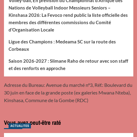
Volley-ball, En prévision du Championnat d’Afrique des
Nations de Volleyball Indoor Messieurs Seniors –
Kinshasa 2026: La Fevoco rend public la liste officielle des
membres des différentes commissions du Comité
d’Organisation Locale
Ligue des Champions : Medeama SC sur la route des
Corbeaux
Saison 2026-2027 : Slimane Raho de retour avec son staff
et des renforts en approche
Adresse du Bureau: Avenue du marché n°3, Réf.: Boulevard du
30 juin en face de la grande poste (ex galeries Mwana Nteba),
Kinshasa, Commune de la Gombe (RDC)
Vous avez peut-être raté
ACTUALITES