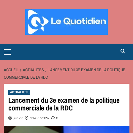
Aller
au
contenu
Primary
Menu
ACCUEIL
ACTUALITES
LANCEMENT DU 3E EXAMEN DE LA POLITIQUE
COMMERCIALE DE LA RDC
ACTUALITES
Lancement du 3e examen de la politique
commerciale de la RDC
junior
11/05/2026
0