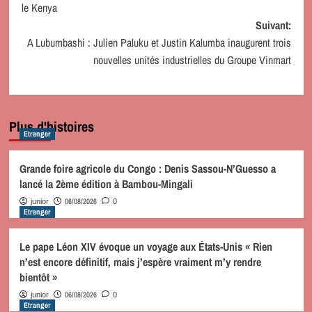
le Kenya
Suivant:
A Lubumbashi : Julien Paluku et Justin Kalumba inaugurent trois
nouvelles unités industrielles du Groupe Vinmart
Plus d'histoires
Etranger
Grande foire agricole du Congo : Denis Sassou-N’Guesso a
lancé la 2ème édition à Bambou-Mingali
06/08/2026
junior
0
Etranger
Le pape Léon XIV évoque un voyage aux États-Unis « Rien
n’est encore définitif, mais j’espère vraiment m’y rendre
bientôt »
06/08/2026
junior
0
Etranger