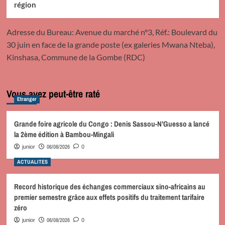
région
Adresse du Bureau: Avenue du marché n°3, Réf.: Boulevard du
30 juin en face de la grande poste (ex galeries Mwana Nteba),
Kinshasa, Commune de la Gombe (RDC)
Vous avez peut-être raté
Etranger
Grande foire agricole du Congo : Denis Sassou-N’Guesso a lancé
la 2ème édition à Bambou-Mingali
06/08/2026
junior
0
ACTUALITES
Record historique des échanges commerciaux sino-africains au
premier semestre grâce aux effets positifs du traitement tarifaire
zéro
06/08/2026
junior
0