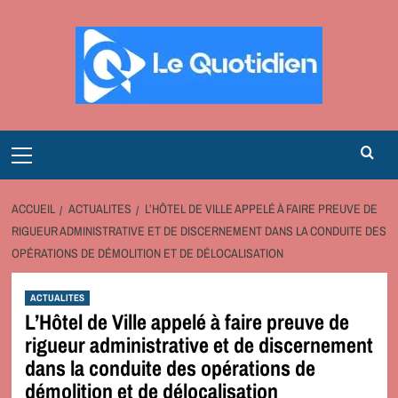
Aller
au
contenu
Primary
Menu
ACCUEIL
ACTUALITES
L’HÔTEL DE VILLE APPELÉ À FAIRE PREUVE DE
RIGUEUR ADMINISTRATIVE ET DE DISCERNEMENT DANS LA CONDUITE DES
OPÉRATIONS DE DÉMOLITION ET DE DÉLOCALISATION
ACTUALITES
L’Hôtel de Ville appelé à faire preuve de
rigueur administrative et de discernement
dans la conduite des opérations de
démolition et de délocalisation