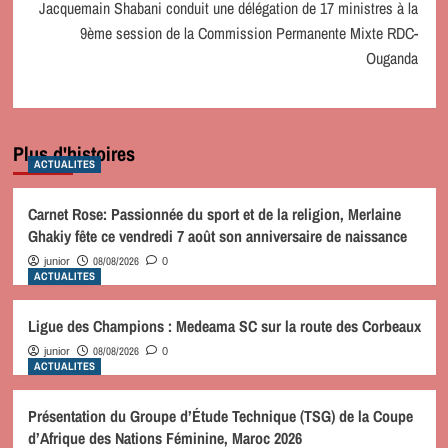
Jacquemain Shabani conduit une délégation de 17 ministres à la
9ème session de la Commission Permanente Mixte RDC-
Ouganda
Plus d'histoires
ACTUALITES
Carnet Rose: Passionnée du sport et de la religion, Merlaine
Ghakiy fête ce vendredi 7 août son anniversaire de naissance
08/08/2026
junior
0
ACTUALITES
Ligue des Champions : Medeama SC sur la route des Corbeaux
08/08/2026
junior
0
ACTUALITES
Présentation du Groupe d’Étude Technique (TSG) de la Coupe
d’Afrique des Nations Féminine, Maroc 2026