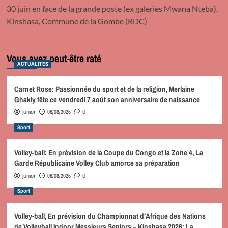
30 juin en face de la grande poste (ex galeries Mwana Nteba),
Kinshasa, Commune de la Gombe (RDC)
Vous avez peut-être raté
ACTUALITES
Carnet Rose: Passionnée du sport et de la religion, Merlaine
Ghakiy fête ce vendredi 7 août son anniversaire de naissance
08/08/2026
junior
0
Sport
Volley-ball: En prévision de la Coupe du Congo et la Zone 4, La
Garde Républicaine Volley Club amorce sa préparation
08/08/2026
junior
0
Sport
Volley-ball, En prévision du Championnat d’Afrique des Nations
de Volleyball Indoor Messieurs Seniors – Kinshasa 2026: La