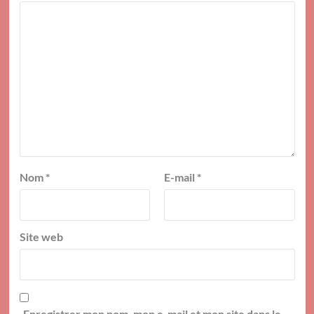
Nom
*
E-mail
*
Site web
Enregistrer mon nom, mon e-mail et mon site dans le