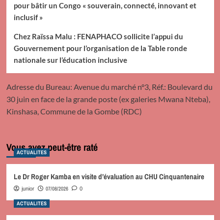
pour bâtir un Congo « souverain, connecté, innovant et
inclusif »
Chez Raïssa Malu : FENAPHACO sollicite l’appui du
Gouvernement pour l’organisation de la Table ronde
nationale sur l’éducation inclusive
Adresse du Bureau: Avenue du marché n°3, Réf.: Boulevard du
30 juin en face de la grande poste (ex galeries Mwana Nteba),
Kinshasa, Commune de la Gombe (RDC)
Vous avez peut-être raté
ACTUALITES
Le Dr Roger Kamba en visite d’évaluation au CHU Cinquantenaire
07/08/2026
junior
0
ACTUALITES