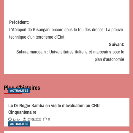
Navigation
Précédent:
L’Aéroport de Kisangani encore sous le feu des drones: La preuve
d’article
technique d’un terrorisme d’Etat
Suivant:
Sahara marocain : Universitaires italiens et marocains pour le
plan d’autonomie
Plus d'histoires
ACTUALITES
Le Dr Roger Kamba en visite d’évaluation au CHU
Cinquantenaire
07/08/2026
junior
0
ACTUALITES