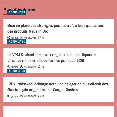
Plus d'histoires
ACTUALITES
Mise en place des stratégies pour accroître les exportations
des produits Made In Drc
05/08/2026
junior
0
ACTUALITES
Le VPM Shabani remet aux organisations politiques la
directive ministérielle de l’année politique 2026
05/08/2026
junior
0
ACTUALITES
Félix Tshisekedi échange avec une délégation du Collectif des
élus français originaires du Congo-Kinshasa
05/08/2026
junior
0