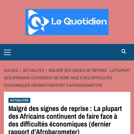
Aller
au
contenu
Primary
Menu
ACCUEIL
ACTUALITES
MALGRÉ DES SIGNES DE REPRISE : LA PLUPART
DES AFRICAINS CONTINUENT DE FAIRE FACE À DES DIFFICULTÉS
ÉCONOMIQUES (DERNIER RAPPORT D’AFROBAROMETER)
ACTUALITES
Malgré des signes de reprise : La plupart
des Africains continuent de faire face à
des difficultés économiques (dernier
rapport d’Afrobarometer)