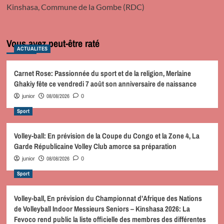
Kinshasa, Commune de la Gombe (RDC)
Vous avez peut-être raté
ACTUALITES
Carnet Rose: Passionnée du sport et de la religion, Merlaine
Ghakiy fête ce vendredi 7 août son anniversaire de naissance
08/08/2026
junior
0
Sport
Volley-ball: En prévision de la Coupe du Congo et la Zone 4, La
Garde Républicaine Volley Club amorce sa préparation
08/08/2026
junior
0
Sport
Volley-ball, En prévision du Championnat d’Afrique des Nations
de Volleyball Indoor Messieurs Seniors – Kinshasa 2026: La
Fevoco rend public la liste officielle des membres des différentes