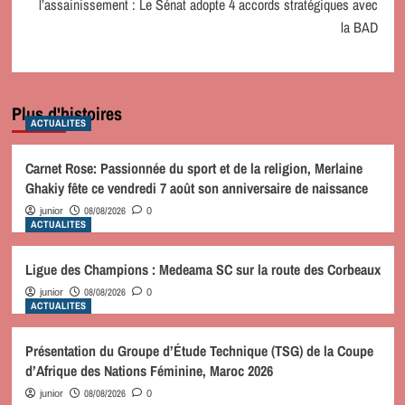
l’assainissement : Le Sénat adopte 4 accords stratégiques avec
la BAD
Plus d'histoires
ACTUALITES
Carnet Rose: Passionnée du sport et de la religion, Merlaine
Ghakiy fête ce vendredi 7 août son anniversaire de naissance
08/08/2026
junior
0
ACTUALITES
Ligue des Champions : Medeama SC sur la route des Corbeaux
08/08/2026
junior
0
ACTUALITES
Présentation du Groupe d’Étude Technique (TSG) de la Coupe
d’Afrique des Nations Féminine, Maroc 2026
08/08/2026
junior
0