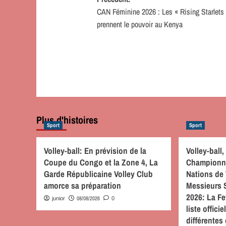
Navigation
CAN Féminine 2026 : Les « Rising Starlets
d’article
prennent le pouvoir au Kenya
Plus d'histoires
Sport
Sport
Volley-ball: En prévision de la
Volley-ball
Coupe du Congo et la Zone 4, La
Championna
Garde Républicaine Volley Club
Nations de 
amorce sa préparation
Messieurs 
2026: La Fe
08/08/2026
junior
0
liste offic
différente