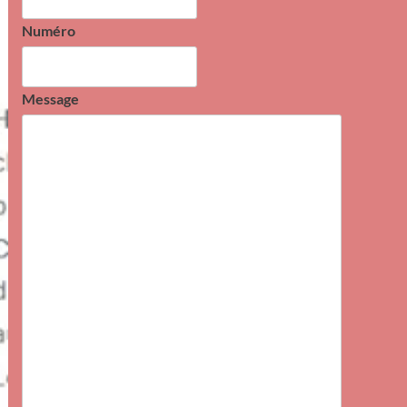
Numéro
Message