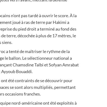
ains n’ont pas tardé à ouvrir le score. À la
ement joué à ras de terre par Hakimi a
eprise du pied droit a terminé au fond des
s de terre, décochée à plus de 17 mètres, le
s siens.
oc a tenté de maîtriser le rythme de la
 le ballon. Le sélectionneur national a
ançant Chamsdine Talbi et Sofyan Amrabat
et Ayyoub Bouaddi.
 ont été contraints de se découvrir pour
spaces se sont alors multipliés, permettant
urs occasions franches.
l’équipe nord-américaine ont été exploités à