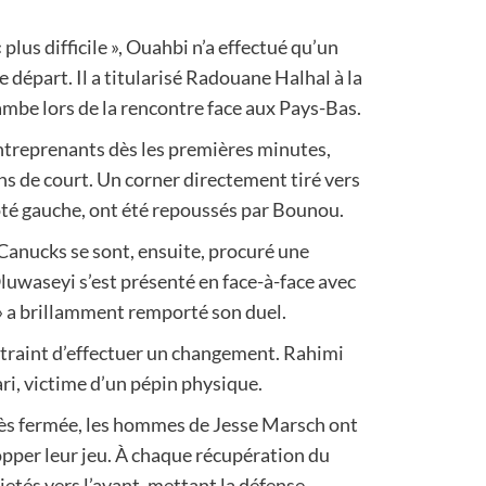
 plus difficile », Ouahbi n’a effectué qu’un
départ. Il a titularisé Radouane Halhal à la
jambe lors de la rencontre face aux Pays-Bas.
ntreprenants dès les premières minutes,
s de court. Un corner directement tiré vers
 côté gauche, ont été repoussés par Bounou.
 Canucks se sont, ensuite, procuré une
luwaseyi s’est présenté en face-à-face avec
 » a brillamment remporté son duel.
ntraint d’effectuer un changement. Rahimi
bari, victime d’un pépin physique.
rès fermée, les hommes de Jesse Marsch ont
pper leur jeu. À chaque récupération du
jetés vers l’avant, mettant la défense