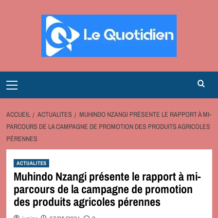
Aller
au
contenu
Primary
Menu
ACCUEIL
ACTUALITES
MUHINDO NZANGI PRÉSENTE LE RAPPORT À MI-
PARCOURS DE LA CAMPAGNE DE PROMOTION DES PRODUITS AGRICOLES
PÉRENNES
ACTUALITES
Muhindo Nzangi présente le rapport à mi-
parcours de la campagne de promotion
des produits agricoles pérennes