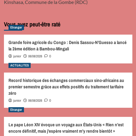
Kinshasa, Commune de la Gombe (RDC)
Vous avez peut-être raté
Etranger
Grande foire agricole du Congo : Denis Sassou-N’Guesso a lancé
la 2ème édition à Bambou-Mingali
06/08/2026
junior
0
ACTUALITES
Record historique des échanges commerciaux sino-africains au
premier semestre grâce aux effets positifs du traitement tarifaire
zéro
06/08/2026
junior
0
Etranger
Le pape Léon XIV évoque un voyage aux États-Unis « Rien n’est
encore définitif, mais j’espère vraiment m’y rendre bientôt »