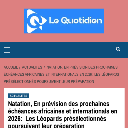
Aller
au
contenu
Primary
Menu
ACCUEIL
ACTUALITES
NATATION, EN PRÉVISION DES PROCHAINES
ÉCHÉANCES AFRICAINES ET INTERNATIONALS EN 2026: LES LÉOPARDS
PRÉSÉLECTIONNÉS POURSUIVENT LEUR PRÉPARATION
ACTUALITES
Natation, En prévision des prochaines
échéances africaines et internationals en
2026: Les Léopards présélectionnés
poursuivent leur préparation