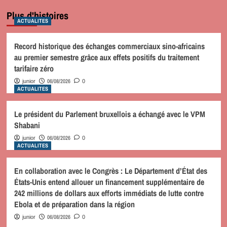
Plus d'histoires
ACTUALITES
Record historique des échanges commerciaux sino-africains
au premier semestre grâce aux effets positifs du traitement
tarifaire zéro
06/08/2026
junior
0
ACTUALITES
Le président du Parlement bruxellois a échangé avec le VPM
Shabani
06/08/2026
junior
0
ACTUALITES
En collaboration avec le Congrès : Le Département d’État des
États-Unis entend allouer un financement supplémentaire de
242 millions de dollars aux efforts immédiats de lutte contre
Ebola et de préparation dans la région
06/08/2026
junior
0