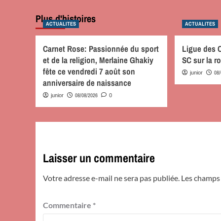
Plus d'histoires
ACTUALITES
ACTUALITES
Carnet Rose: Passionnée du sport
Ligue des
et de la religion, Merlaine Ghakiy
SC sur la 
fête ce vendredi 7 août son
08
junior
anniversaire de naissance
08/08/2026
junior
0
Laisser un commentaire
Votre adresse e-mail ne sera pas publiée.
Les champs 
Commentaire
*