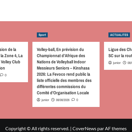
Sport
ACTUALITES
sion de la
Volley-ball, En prévision du
Ligue des C
la Zone 4, La
Championnat d’Afrique des
SC sur la ro
 Volley Club
Nations de Volleyball Indoor
08/
junior
tion
Messieurs Seniors – Kinshasa
2026: La Fevoco rend public la
0
liste officielle des membres des
différentes commissions du
Comité d’Organisation Locale
08/08/2026
junior
0
Copyright © All rights reserved.
|
CoverNews
par AF themes