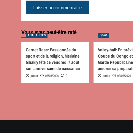
Vous avez peut-être raté
ACTUALITES
Sport
Carnet Rose: Passionnée du
Volley-ball: En prévi
sport et de la religion, Merlaine
Coupe du Congo et 
Ghakiy fête ce vendredi 7 août
Garde Républicaine
son anniversaire de naissance
amorce sa prépara
08/08/2026
08/08/2026
junior
0
junior