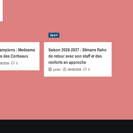
Sport
hampions : Medeama
Saison 2026-2027 : Slimane Raho
ute des Corbeaux
de retour avec son staff et des
renforts en approche
08/2026
0
08/08/2026
junior
0