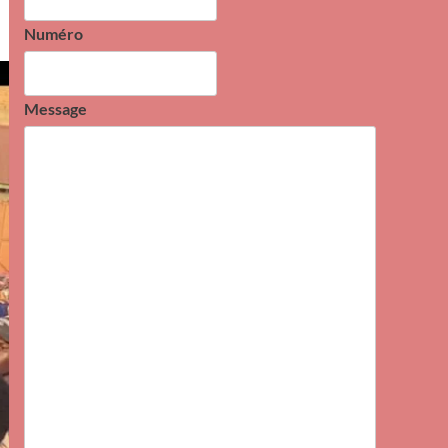
Numéro
Message