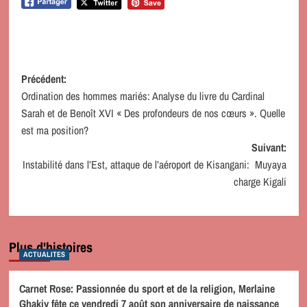
Navigation
Précédent:
Ordination des hommes mariés: Analyse du livre du Cardinal
d’article
Sarah et de Benoît XVI « Des profondeurs de nos cœurs ». Quelle
est ma position?
Suivant:
Instabilité dans l’Est, attaque de l’aéroport de Kisangani: Muyaya
charge Kigali
Plus d'histoires
ACTUALITES
Carnet Rose: Passionnée du sport et de la religion, Merlaine
Ghakiy fête ce vendredi 7 août son anniversaire de naissance