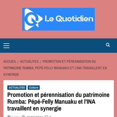
Aller
au
contenu
Primary
Menu
ACCUEIL
ACTUALITES
PROMOTION ET PÉRENNISATION DU
PATRIMOINE RUMBA: PÉPÉ-FELLY MANUAKU ET L’INA TRAVAILLENT EN
SYNERGIE
ACTUALITES
Culture
Promotion et pérennisation du patrimoine
Rumba: Pépé-Felly Manuaku et l’INA
travaillent en synergie