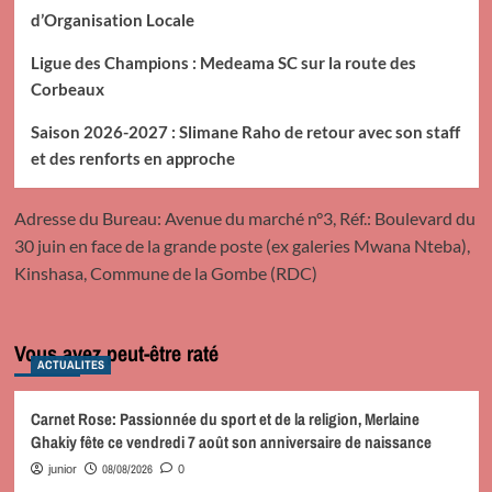
d’Organisation Locale
Ligue des Champions : Medeama SC sur la route des
Corbeaux
Saison 2026-2027 : Slimane Raho de retour avec son staff
et des renforts en approche
Adresse du Bureau: Avenue du marché n°3, Réf.: Boulevard du
30 juin en face de la grande poste (ex galeries Mwana Nteba),
Kinshasa, Commune de la Gombe (RDC)
Vous avez peut-être raté
ACTUALITES
Carnet Rose: Passionnée du sport et de la religion, Merlaine
Ghakiy fête ce vendredi 7 août son anniversaire de naissance
08/08/2026
junior
0