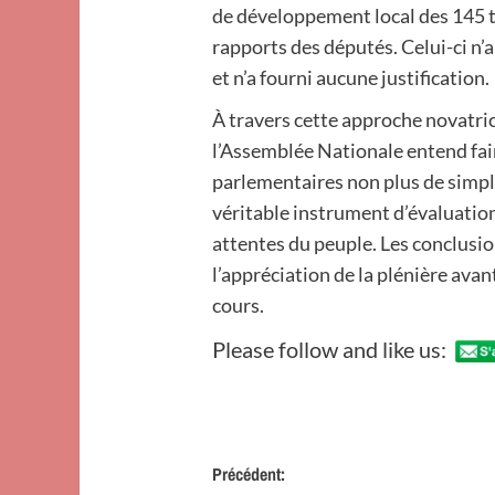
de développement local des 145 t
rapports des députés. Celui-ci n’
et n’a fourni aucune justification.
À travers cette approche novatri
l’Assemblée Nationale entend fai
parlementaires non plus de simp
véritable instrument d’évaluation 
attentes du peuple. Les conclusio
l’appréciation de la plénière avan
cours.
Please follow and like us:
Navigation
Précédent: