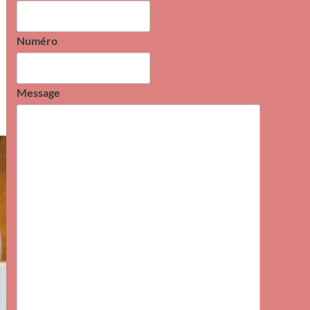
Numéro
Message