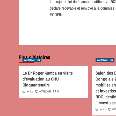
Le projet de loi de finances rectificative 20
d’article
déclaré recevable et renvoyé à la commissi
ECOFIN
Plus d'histoires
ACTUALITES
ACTUALITES
Le Dr Roger Kamba en visite
Salon des 
d’évaluation au CHU
Congolais 
Cinquantenaire
mobilise en
et investis
07/08/2026
junior
0
RDC, desti
l’investiss
07
junior