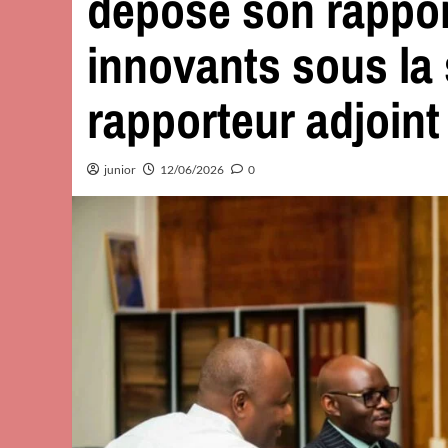
dépose son rappor
innovants sous la
rapporteur adjoint
junior
12/06/2026
0