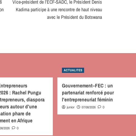
26
Vice-président de l’ECF-SADC, le Président Denis
on
Kadima participe à une rencontre de haut niveau
avec le Président du Botswana
ACTUALITES
Entrepreneurs
Gouvernement–FEC : un
2026 : Rachel Pungu
partenariat renforcé pour
trepreneurs, diaspora
l’entrepreneuriat féminin
seurs autour d’une
07/08/2026
junior
0
nation phare de
ement en Afrique
/08/2026
0