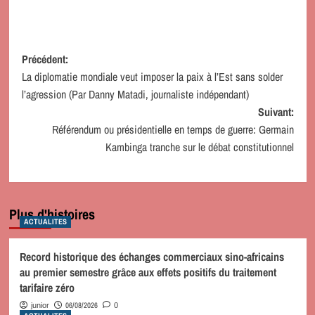
Navigation
Précédent:
La diplomatie mondiale veut imposer la paix à l’Est sans solder
d’article
l’agression (Par Danny Matadi, journaliste indépendant)
Suivant:
Référendum ou présidentielle en temps de guerre: Germain
Kambinga tranche sur le débat constitutionnel
Plus d'histoires
ACTUALITES
Record historique des échanges commerciaux sino-africains
au premier semestre grâce aux effets positifs du traitement
tarifaire zéro
06/08/2026
junior
0