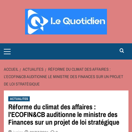
Aller
au
contenu
Primary
Menu
ACCUEIL
ACTUALITES
RÉFORME DU CLIMAT DES AFFAIRES :
L’ECOFIN&CB AUDITIONNE LE MINISTRE DES FINANCES SUR UN PROJET
DE LOI STRATÉGIQUE
ACTUALITES
Réforme du climat des affaires :
l’ECOFIN&CB auditionne le ministre des
Finances sur un projet de loi stratégique