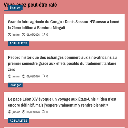
Vous avez peut-être raté
Etranger
Grande foire agricole du Congo : Denis Sassou-N’Guesso a lancé
la 2ème édition à Bambou-Mingali
06/08/2026
junior
0
ACTUALITES
Record historique des échanges commerciaux sino-africains au
premier semestre grâce aux effets positifs du traitement tarifaire
zéro
06/08/2026
junior
0
Etranger
Le pape Léon XIV évoque un voyage aux États-Unis « Rien n’est
encore définitif, mais j’espère vraiment m’y rendre bientôt »
06/08/2026
junior
0
ACTUALITES