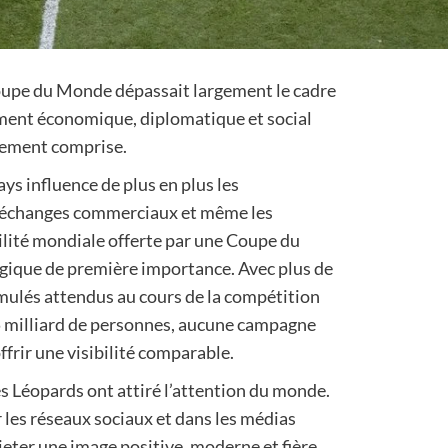
Coupe du Monde dépassait largement le cadre
nement économique, diplomatique et social
inement comprise.
s influence de plus en plus les
es échanges commerciaux et même les
bilité mondiale offerte par une Coupe du
gique de première importance. Avec plus de
umulés attendus au cours de la compétition
1,5 milliard de personnes, aucune campagne
frir une visibilité comparable.
s Léopards ont attiré l’attention du monde.
 les réseaux sociaux et dans les médias
jeter une image positive, moderne et fière