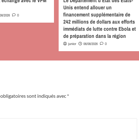
 a échangé avec le VPM
Le Département d’État des États-
Unis entend allouer un
financement supplémentaire de
/08/2026
0
242 millions de dollars aux efforts
immédiats de lutte contre Ebola et
de préparation dans la région
06/08/2026
junior
0
obligatoires sont indiqués avec
*