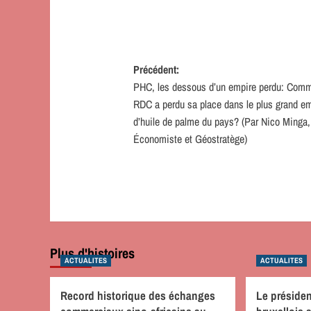
Navigation
Précédent:
PHC, les dessous d’un empire perdu: Comm
d’article
RDC a perdu sa place dans le plus grand e
d’huile de palme du pays? (Par Nico Minga,
Économiste et Géostratège)
Plus d'histoires
ACTUALITES
ACTUALITES
Record historique des échanges
Le préside