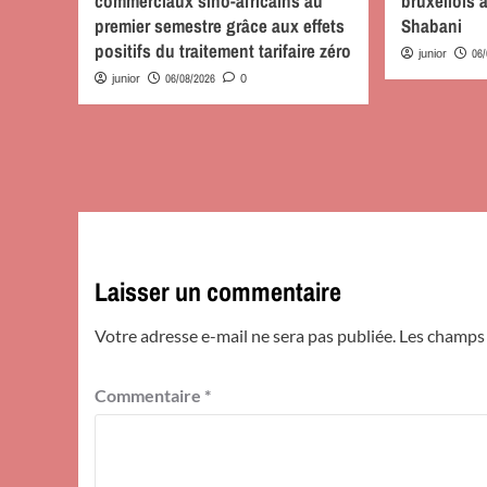
commerciaux sino-africains au
bruxellois
premier semestre grâce aux effets
Shabani
positifs du traitement tarifaire zéro
06
junior
06/08/2026
junior
0
Laisser un commentaire
Votre adresse e-mail ne sera pas publiée.
Les champs 
Commentaire
*