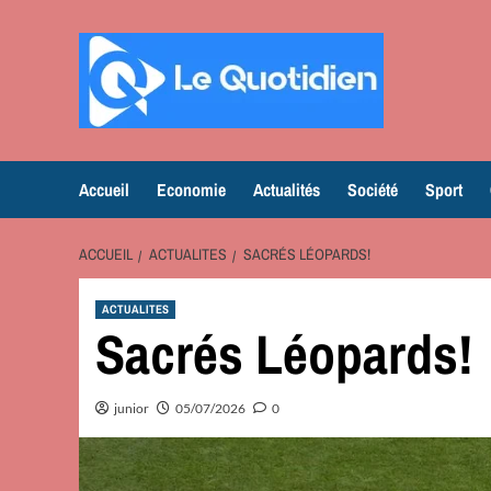
Aller
au
contenu
Accueil
Economie
Actualités
Société
Sport
ACCUEIL
ACTUALITES
SACRÉS LÉOPARDS!
ACTUALITES
Sacrés Léopards!
junior
05/07/2026
0