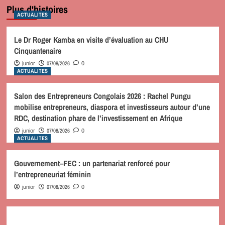
Plus d'histoires
ACTUALITES
Le Dr Roger Kamba en visite d’évaluation au CHU
Cinquantenaire
07/08/2026
junior
0
ACTUALITES
Salon des Entrepreneurs Congolais 2026 : Rachel Pungu
mobilise entrepreneurs, diaspora et investisseurs autour d’une
RDC, destination phare de l’investissement en Afrique
07/08/2026
junior
0
ACTUALITES
Gouvernement–FEC : un partenariat renforcé pour
l’entrepreneuriat féminin
07/08/2026
junior
0