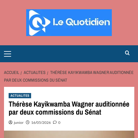
Aller
au
contenu
Primary
Menu
ACCUEIL
ACTUALITES
THÉRÈSE KAYIKWAMBA WAGNER AUDITIONNÉE
PAR DEUX COMMISSIONS DU SÉNAT
ACTUALITES
Thérèse Kayikwamba Wagner auditionnée
par deux commissions du Sénat
junior
16/05/2026
0