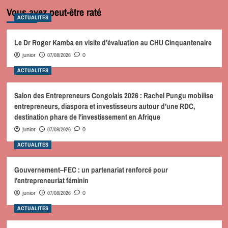
Vous avez peut-être raté
ACTUALITES
Le Dr Roger Kamba en visite d’évaluation au CHU Cinquantenaire
07/08/2026
junior
0
ACTUALITES
Salon des Entrepreneurs Congolais 2026 : Rachel Pungu mobilise
entrepreneurs, diaspora et investisseurs autour d’une RDC,
destination phare de l’investissement en Afrique
07/08/2026
junior
0
ACTUALITES
Gouvernement–FEC : un partenariat renforcé pour
l’entrepreneuriat féminin
07/08/2026
junior
0
ACTUALITES