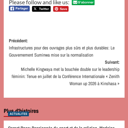
Please follow and like us:
Navigation
Précédent:
Infrastructures pour des ouvrages plus sûrs et plus durables: Le
d’article
Gouvernement Suminwa mise sur la normalisation
Suivant:
Michelle Kingwaya met la bouchée double sur le leadership
féminin: Tenue en juillet de la Conférence Internationale « Zenith
Woman up 2026 à Kinshasa »
Plus d'histoires
ACTUALITES
Carnet Rose: Passionnée du sport et de la religion, Merlaine