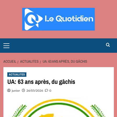
Aller
au
contenu
Primary
Menu
ACCUEIL
ACTUALITES
UA: 63 ANS APRÈS, DU GÂCHIS
ACTUALITES
UA: 63 ans après, du gâchis
junior
26/05/2026
0