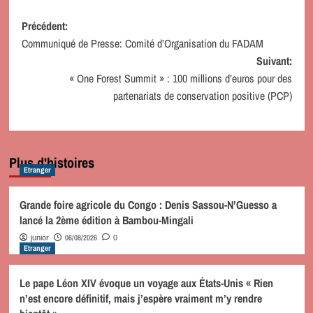
Navigation
Précédent:
Communiqué de Presse: Comité d’Organisation du FADAM
d’article
Suivant:
« One Forest Summit » : 100 millions d’euros pour des
partenariats de conservation positive (PCP)
Plus d'histoires
Etranger
Grande foire agricole du Congo : Denis Sassou-N’Guesso a
lancé la 2ème édition à Bambou-Mingali
06/08/2026
junior
0
Etranger
Le pape Léon XIV évoque un voyage aux États-Unis « Rien
n’est encore définitif, mais j’espère vraiment m’y rendre