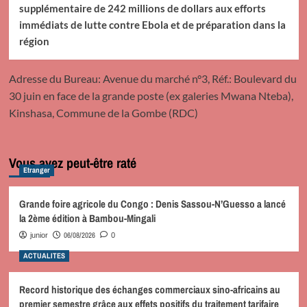
supplémentaire de 242 millions de dollars aux efforts
immédiats de lutte contre Ebola et de préparation dans la
région
Adresse du Bureau: Avenue du marché n°3, Réf.: Boulevard du
30 juin en face de la grande poste (ex galeries Mwana Nteba),
Kinshasa, Commune de la Gombe (RDC)
Vous avez peut-être raté
Etranger
Grande foire agricole du Congo : Denis Sassou-N’Guesso a lancé
la 2ème édition à Bambou-Mingali
06/08/2026
junior
0
ACTUALITES
Record historique des échanges commerciaux sino-africains au
premier semestre grâce aux effets positifs du traitement tarifaire