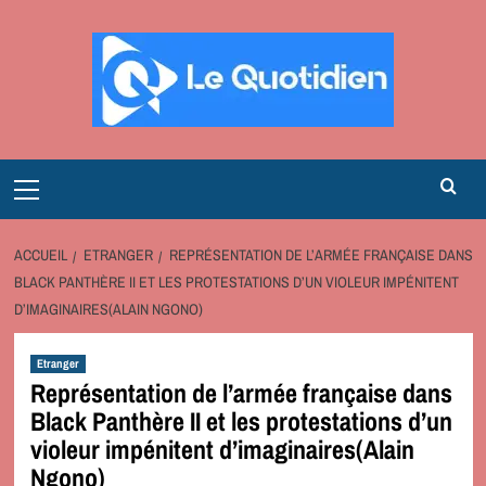
Aller
au
contenu
Primary
Menu
ACCUEIL
ETRANGER
REPRÉSENTATION DE L’ARMÉE FRANÇAISE DANS
BLACK PANTHÈRE II ET LES PROTESTATIONS D’UN VIOLEUR IMPÉNITENT
D’IMAGINAIRES(ALAIN NGONO)
Etranger
Représentation de l’armée française dans
Black Panthère II et les protestations d’un
violeur impénitent d’imaginaires(Alain
Ngono)