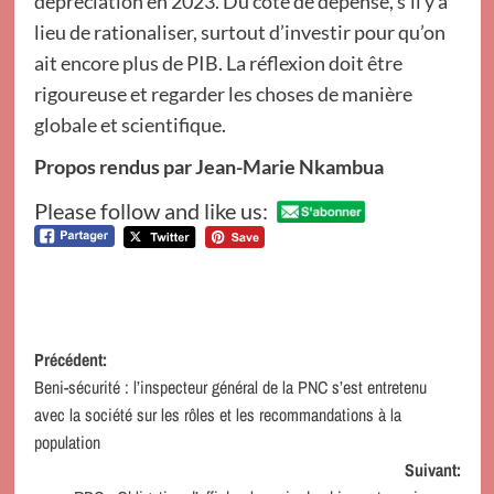
dépréciation en 2023. Du côté de dépense, s’il y a
lieu de rationaliser, surtout d’investir pour qu’on
ait encore plus de PIB. La réflexion doit être
rigoureuse et regarder les choses de manière
globale et scientifique.
Propos rendus par Jean-Marie Nkambua
Please follow and like us:
Navigation
Précédent:
Beni-sécurité : l’inspecteur général de la PNC s’est entretenu
d’article
avec la société sur les rôles et les recommandations à la
population
Suivant: