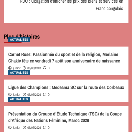
RDC : Obligation d’afficher les prix des biens et services en
Franc congolais
Plus d'histoires
ACTUALITES
Carnet Rose: Passionnée du sport et de la religion, Merlaine
Ghakiy fête ce vendredi 7 août son anniversaire de naissance
08/08/2026
junior
0
ACTUALITES
Ligue des Champions : Medeama SC sur la route des Corbeaux
08/08/2026
junior
0
ACTUALITES
Présentation du Groupe d’Étude Technique (TSG) de la Coupe
d’Afrique des Nations Féminine, Maroc 2026
08/08/2026
junior
0