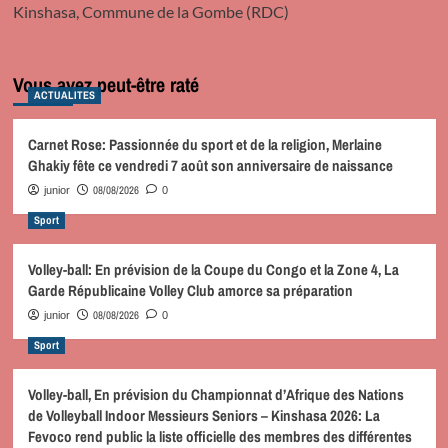
Kinshasa, Commune de la Gombe (RDC)
Vous avez peut-être raté
ACTUALITES
Carnet Rose: Passionnée du sport et de la religion, Merlaine
Ghakiy fête ce vendredi 7 août son anniversaire de naissance
08/08/2026
junior
0
Sport
Volley-ball: En prévision de la Coupe du Congo et la Zone 4, La
Garde Républicaine Volley Club amorce sa préparation
08/08/2026
junior
0
Sport
Volley-ball, En prévision du Championnat d’Afrique des Nations
de Volleyball Indoor Messieurs Seniors – Kinshasa 2026: La
Fevoco rend public la liste officielle des membres des différentes