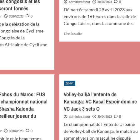
es congolais et les
30/04/2023
administrateur
0
seront formés
Démarrée samedi 29 avril 2023 aux
environs de 16 heures dans la salle de
30/04/2023
ur
0
Congo Loisirs, dans la commune de...
e la délégation de la
Congolaise de Cyclisme
En
Lire la suite
 Congrès de la
savoir
on Africaine de Cyclisme
plus
sur
Karaté:
Démarré
oir
hier,
s
2è
édition
Sport
lisme:
de
ombées
l’Open
l/Echos du Maroc: FUS
Volley-ball/A l’entente de
Pool
e championnat national
Kananga: VC Kasaî Espoir domine
Malebo
 Shasha Kalonda
VC Jack 3 sets O
sence
se
meilleur joueur du
clôture
30/04/2023
administrateur
0
ce
Le championnat de l’Entente Urbaine
ocy
dimanche
de Volley-ball de Kananga, le match au
30/04/2023
ur
0
30
sommet version masculine disputé
grès
 pluie et le beau temps
avril