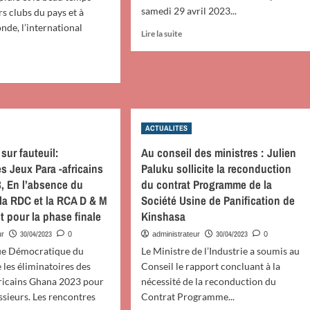
samedi 29 avril 2023...
rs clubs du pays et à
nde, l’international
En
Lire la suite
C
savoir
plus
robi,
sur
oir
Volley-
missaires
s
ball/A
golais
l’entente
ley-
de
ACTUALITES
l/Echos
Kananga:
évoles
 sur fauteuil:
Au conseil des ministres : Julien
VC
ont
oc:
Kasaî
es Jeux Para -africains
Paluku sollicite la reconduction
més
S
Espoir
, En l’absence du
porte
du contrat Programme de la
domine
la RDC et la RCA D & M
Société Usine de Panification de
VC
mpionnat
nt pour la phase finale
Kinshasa
Jack
ional
3
30/04/2023
30/04/2023
ur
0
administrateur
0
sets
nick
ue Démocratique du
Le Ministre de l’Industrie a soumis au
O
sha
 les éliminatoires des
Conseil le rapport concluant à la
onda
ricains Ghana 2023 pour
nécessité de la reconduction du
iscité
sieurs. Les rencontres
Contrat Programme...
lleur