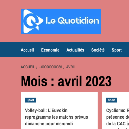
Aller
au
contenu
Accueil
Economie
Actualités
Société
Sport
ACCUEIL
+000000000059
AVRIL
Mois :
avril 2023
Sport
Sport
Volley-ball: L’Euvokin
Cyclisme: 
reprogramme les matchs prévus
présence d
dimanche pour mercredi
de la CAC à