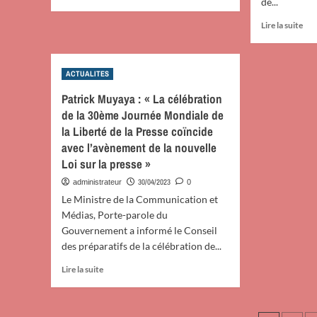
de...
jou
savoir
championnat
du
plus
national
En
Lire la suite
tou
sur
face
sav
Basket-
à
plu
ball
Far
sur
sur
Dames
ACTUALITES
Bas
fauteuil:
ball
Patrick Muyaya : « La célébration
Eliminatoires
sur
de la 30ème Journée Mondiale de
Jeux
faut
Para
la Liberté de la Presse coïncide
Eli
-
Jeu
avec l’avènement de la nouvelle
africains
Par
Loi sur la presse »
Ghana
-
2023,
30/04/2023
administrateur
0
afri
Ce
Gh
Le Ministre de la Communication et
qu’on
202
Médias, Porte-parole du
peut
En
Gouvernement a informé le Conseil
retenir
l’a
des préparatifs de la célébration de...
de
du
la
Cam
En
Lire la suite
1ère
la
savoir
journée
RD
plus
et
sur