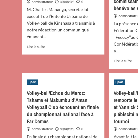
commissair
30/04/2023
administrateur
0
bénévoles 
M. Charles Mananga, secrétariat
exécutif de l’Entente Urbaine de
administrate
Volley-ball de Kinshasa a transmis à
La présence d
notre rédaction un communiqué
Fédération 
émanant...
‘’Fécocy’’au
Confédérati
En
Lire la suite
a...
savoir
plus
En
Lire la suite
sur
sav
Volley-
plu
ball:
sur
L’Euvokin
Sport
Sport
Cyc
reprogramme
Ret
Volley-ball/Echos du Maroc:
Volley-bal
les
de
matchs
Tshama et Makumbu d’Aman
remporte l
la
prévus
Volleyball Club échouent en finale
et Yannick
pré
dimanche
de
du championnat national face à
plébiscité 
pour
la
Far Dames
tournoi
mercredi
Féc
30/04/2023
administrateur
0
administrate
au
con
En finale du championnat national de
Ayant fait la