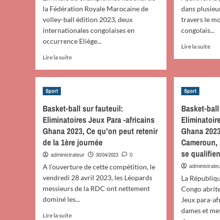
de
la Fédération Royale Marocaine de
dans plusieu
la
volley-ball édition 2023, deux
travers le mo
CA
internationales congolaises en
congolais...
à
occurrence Eliège...
Nai
En
Lire la suite
Les
sav
En
Lire la suite
com
plu
savoir
con
sur
plus
et
Vol
sur
les
Sport
Sport
bal
Volley-
bén
du
ball/Echos
Basket-ball sur fauteuil:
Basket-ball
ser
Mar
du
Eliminatoires Jeux Para -africains
Eliminatoir
for
FU
Maroc:
Ghana 2023, Ce qu’on peut retenir
Ghana 2023
rem
Tshama
le
et
de la 1ère journée
Cameroun, 
cha
Makumbu
se qualifie
30/04/2023
administrateur
0
nat
d’Aman
A l’ouverture de cette compétition, le
et
administrate
Volleyball
Yan
vendredi 28 avril 2023, les Léopards
Club
La Républiq
Sha
échouent
messieurs de la RDC ont nettement
Congo abrite
Kal
en
dominé les...
Jeux para-af
pléb
finale
dames et mes
mei
En
du
Lire la suite