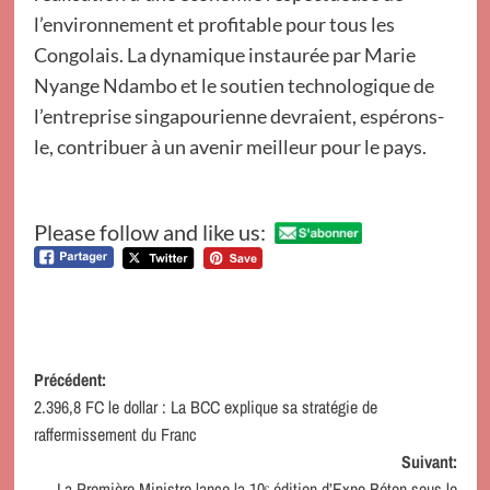
l’environnement et profitable pour tous les
Congolais. La dynamique instaurée par Marie
Nyange Ndambo et le soutien technologique de
l’entreprise singapourienne devraient, espérons-
le, contribuer à un avenir meilleur pour le pays.
Please follow and like us:
Navigation
Précédent:
2.396,8 FC le dollar : La BCC explique sa stratégie de
d’article
raffermissement du Franc
Suivant:
La Première Ministre lance la 10ᵉ édition d’Expo Béton sous le