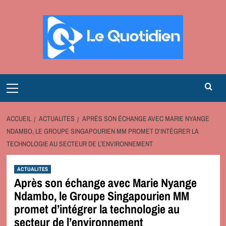
Aller
au
contenu
Primary
Menu
ACCUEIL
ACTUALITES
APRÈS SON ÉCHANGE AVEC MARIE NYANGE
NDAMBO, LE GROUPE SINGAPOURIEN MM PROMET D’INTÉGRER LA
TECHNOLOGIE AU SECTEUR DE L’ENVIRONNEMENT
ACTUALITES
Après son échange avec Marie Nyange
Ndambo, le Groupe Singapourien MM
promet d’intégrer la technologie au
secteur de l’environnement