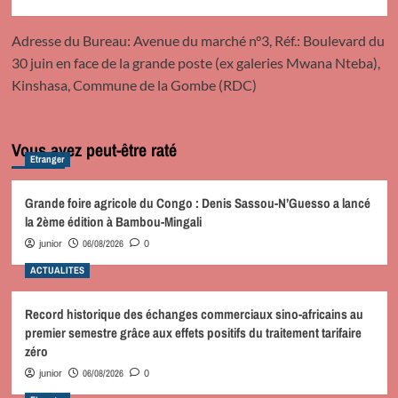
Adresse du Bureau: Avenue du marché n°3, Réf.: Boulevard du
30 juin en face de la grande poste (ex galeries Mwana Nteba),
Kinshasa, Commune de la Gombe (RDC)
Vous avez peut-être raté
Etranger
Grande foire agricole du Congo : Denis Sassou-N’Guesso a lancé
la 2ème édition à Bambou-Mingali
06/08/2026
junior
0
ACTUALITES
Record historique des échanges commerciaux sino-africains au
premier semestre grâce aux effets positifs du traitement tarifaire
zéro
06/08/2026
junior
0