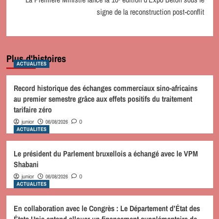
signe de la reconstruction post-conflit
Plus d'histoires
ACTUALITES
Record historique des échanges commerciaux sino-africains
au premier semestre grâce aux effets positifs du traitement
tarifaire zéro
06/08/2026
junior
0
ACTUALITES
Le président du Parlement bruxellois a échangé avec le VPM
Shabani
06/08/2026
junior
0
ACTUALITES
En collaboration avec le Congrès : Le Département d’État des
États-Unis entend allouer un financement supplémentaire de