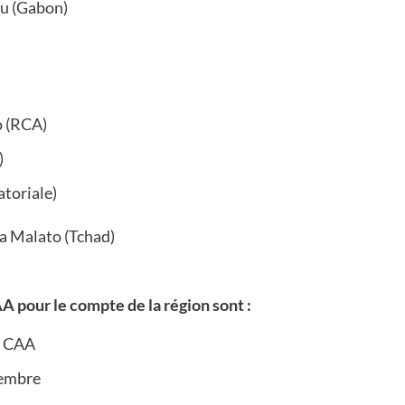
eu (Gabon)
 (RCA)
)
toriale)
a Malato (Tchad)
 pour le compte de la région sont :
a CAA
embre