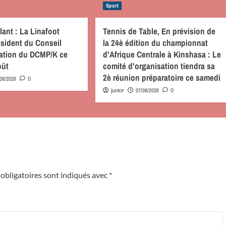
Sport
lant : La Linafoot
Tennis de Table, En prévision de
résident du Conseil
la 24è édition du championnat
ration du DCMP/K ce
d’Afrique Centrale à Kinshasa : Le
oût
comité d’organisation tiendra sa
2è réunion préparatoire ce samedi
/08/2026
0
07/08/2026
junior
0
obligatoires sont indiqués avec
*