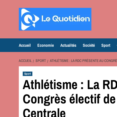
Aller
au
contenu
Accueil
Economie
Actualités
Société
Sport
ACCUEIL
SPORT
ATHLÉTISME : LA RDC PRÉSENTE AU CONGRÈ
Sport
Athlétisme : La R
Congrès électif de
Centrale