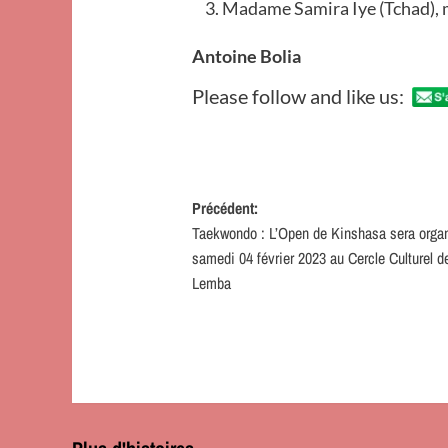
Madame Samira Iye (Tchad),
Antoine Bolia
Please follow and like us:
Navigation
Précédent:
Taekwondo : L’Open de Kinshasa sera organ
d’article
samedi 04 février 2023 au Cercle Culturel d
Lemba