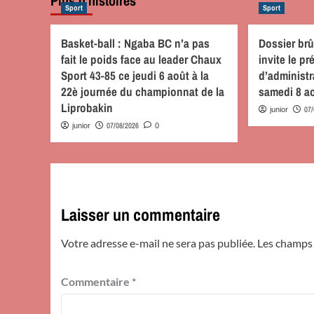
Plus d'histoires
Sport
Sport
Basket-ball : Ngaba BC n’a pas
Dossier brû
fait le poids face au leader Chaux
invite le p
Sport 43-85 ce jeudi 6 août à la
d’administ
22è journée du championnat de la
samedi 8 a
Liprobakin
07
junior
07/08/2026
junior
0
Laisser un commentaire
Votre adresse e-mail ne sera pas publiée.
Les champs 
Commentaire
*