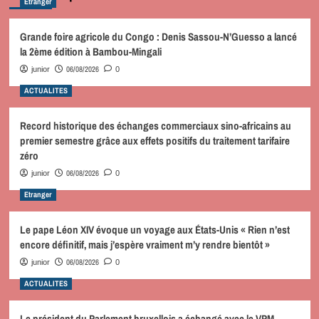
Etranger
Grande foire agricole du Congo : Denis Sassou-N’Guesso a lancé
la 2ème édition à Bambou-Mingali
06/08/2026
junior
0
ACTUALITES
Record historique des échanges commerciaux sino-africains au
premier semestre grâce aux effets positifs du traitement tarifaire
zéro
06/08/2026
junior
0
Etranger
Le pape Léon XIV évoque un voyage aux États-Unis « Rien n’est
encore définitif, mais j’espère vraiment m’y rendre bientôt »
06/08/2026
junior
0
ACTUALITES
Le président du Parlement bruxellois a échangé avec le VPM