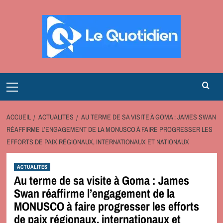
Aller
au
contenu
Primary
Menu
ACCUEIL
ACTUALITES
AU TERME DE SA VISITE À GOMA : JAMES SWAN
RÉAFFIRME L’ENGAGEMENT DE LA MONUSCO À FAIRE PROGRESSER LES
EFFORTS DE PAIX RÉGIONAUX, INTERNATIONAUX ET NATIONAUX
ACTUALITES
Au terme de sa visite à Goma : James
Swan réaffirme l’engagement de la
MONUSCO à faire progresser les efforts
de paix régionaux, internationaux et