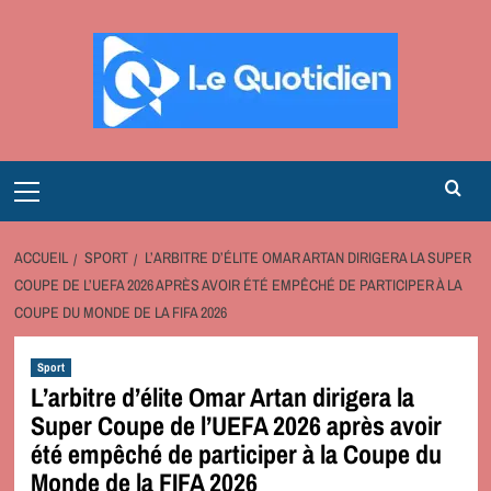
Aller
au
contenu
Primary
Menu
ACCUEIL
SPORT
L’ARBITRE D’ÉLITE OMAR ARTAN DIRIGERA LA SUPER
COUPE DE L’UEFA 2026 APRÈS AVOIR ÉTÉ EMPÊCHÉ DE PARTICIPER À LA
COUPE DU MONDE DE LA FIFA 2026
Sport
L’arbitre d’élite Omar Artan dirigera la
Super Coupe de l’UEFA 2026 après avoir
été empêché de participer à la Coupe du
Monde de la FIFA 2026