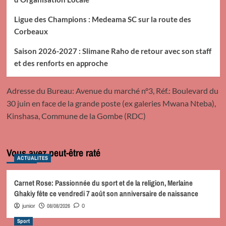
Ligue des Champions : Medeama SC sur la route des
Corbeaux
Saison 2026-2027 : Slimane Raho de retour avec son staff
et des renforts en approche
Adresse du Bureau: Avenue du marché n°3, Réf.: Boulevard du
30 juin en face de la grande poste (ex galeries Mwana Nteba),
Kinshasa, Commune de la Gombe (RDC)
Vous avez peut-être raté
ACTUALITES
Carnet Rose: Passionnée du sport et de la religion, Merlaine
Ghakiy fête ce vendredi 7 août son anniversaire de naissance
08/08/2026
junior
0
Sport