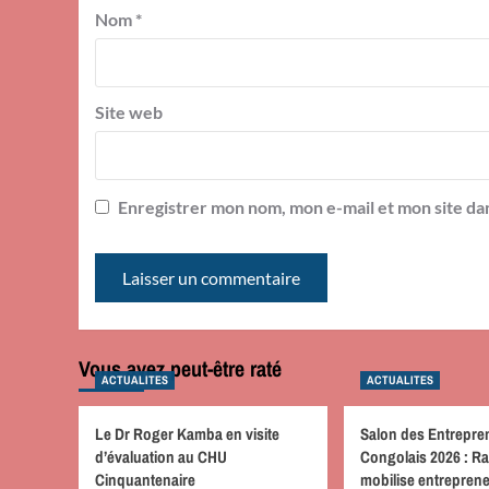
Nom
*
Site web
Enregistrer mon nom, mon e-mail et mon site da
Vous avez peut-être raté
ACTUALITES
ACTUALITES
Le Dr Roger Kamba en visite
Salon des Entrepre
d’évaluation au CHU
Congolais 2026 : R
Cinquantenaire
mobilise entreprene