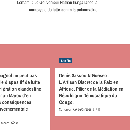
Lomami : Le Gouverneur Nathan Ilunga lance la
campagne de lutte contre la poliomyélite
Société
pagnol ne peut pas
Denis Sassou N’Guesso :
le dispositif de lutte
L’Artisan Discret de la Paix en
migration clandestine
Afrique, Pilier de la Médiation en
r au Maroc d’en
République Démocratique du
s conséquences
Congo.
uvernementale
04/08/2026
junior
0
/08/2026
0