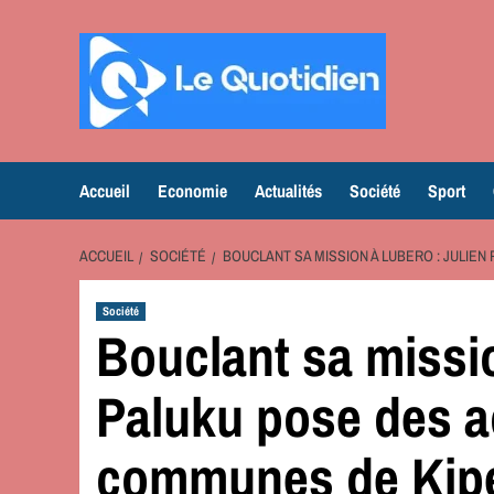
Aller
au
contenu
Accueil
Economie
Actualités
Société
Sport
ACCUEIL
SOCIÉTÉ
BOUCLANT SA MISSION À LUBERO : JULIE
Société
Bouclant sa missio
Paluku pose des a
communes de Kipe