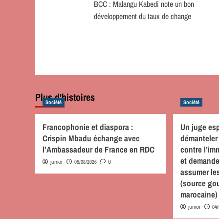
BCC : Malangu Kabedi note un bon
d’article
développement du taux de change
Plus d'histoires
Société
Société
Francophonie et diaspora :
Un juge es
Crispin Mbadu échange avec
démanteler 
l’Ambassadeur de France en RDC
contre l’im
et demande
05/08/2026
junior
0
assumer le
(source go
marocaine)
04
junior