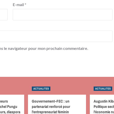
E-mail
*
ns le navigateur pour mon prochain commentaire.
ACTUALITES
ACTUALITES
neurs
Gouvernement–FEC : un
Augustin Kib
achel Pungu
partenariat renforcé pour
Politique sect
urs, diaspora
l’entrepreneuriat féminin
l’économie nu