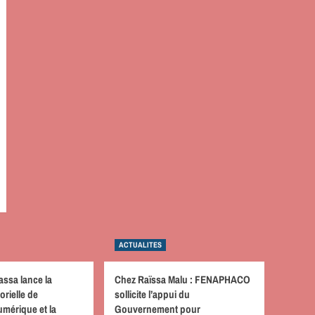
ACTUALITES
assa lance la
Chez Raïssa Malu : FENAPHACO
orielle de
sollicite l’appui du
mérique et la
Gouvernement pour