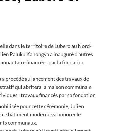
elle dans le territoire de Lubero au Nord-
 Julien Paluku Kahongya a inauguré d’autres
munautaire financées par la fondation
a a procédé au lancement des travaux de
stratif qui abritera la maison communale
civiques ; travaux financés par sa fondation
mobilisée pour cette cérémonie, Julien
e ce bâtiment moderne va honorer le
gents communaux.
mmune de Lubero où il remit officiellement