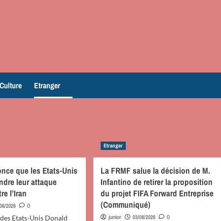
Culture
Etranger
Etranger
nce que les Etats-Unis
La FRMF salue la décision de M.
ndre leur attaque
Infantino de retirer la proposition
re l’Iran
du projet FIFA Forward Entreprise
(Communiqué)
/08/2026
0
 des Etats-Unis Donald
03/08/2026
junior
0