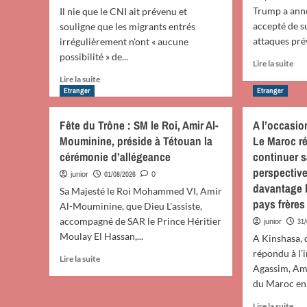
Trump a ann
Il nie que le CNI ait prévenu et
accepté de s
souligne que les migrants entrés
attaques prév
irrégulièrement n'ont « aucune
possibilité » de...
En
Lire la suite
sav
En
Lire la suite
plu
savoir
Etranger
Etranger
sur
plus
Tr
sur
Fête du Trône : SM le Roi, Amir Al-
A l’occasio
ann
Marlaska
Mouminine, préside à Tétouan la
Le Maroc ré
que
assure
les
cérémonie d’allégeance
continuer s
que
Eta
le
perspective
01/08/2026
junior
0
Uni
Maroc
davantage l
Sa Majesté le Roi Mohammed VI, Amir
von
«
pays frères
sus
Al-Mouminine, que Dieu L'assiste,
n’est
leu
accompagné de SAR le Prince Héritier
pas
31
junior
att
une
Moulay El Hassan,...
A Kinshasa, 
pré
menace
répondu à l’
En
con
Lire la suite
»
Agassim, A
savoir
l’Ir
pour
plus
du Maroc en.
l’Espagne
sur
et
En
Lire la suite