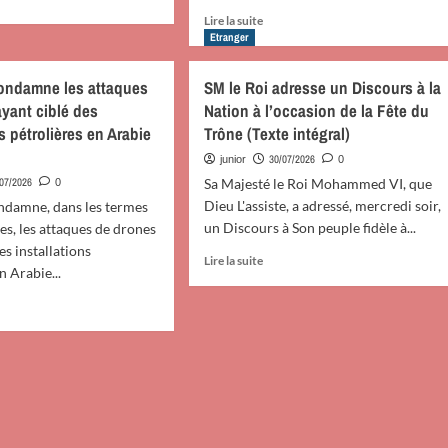
FIFA
oir
En
Lire la suite
Forward
s
savoir
Etranger
Entreprise
plus
(Communiqué)
sur
ondamne les attaques
SM le Roi adresse un Discours à la
ccasion
La
yant ciblé des
Nation à l’occasion de la Fête du
Bulgarie
ns pétrolières en Arabie
Trône (Texte intégral)
considère
e
qu’une
30/07/2026
junior
0
« autonomie
/07/2026
Sa Majesté le Roi Mohammed VI, que
0
ne
véritable
Dieu L'assiste, a adressé, mercredi soir,
ndamne, dans les termes
sous
un Discours à Son peuple fidèle à...
souveraineté
es, les attaques de drones
roc
marocaine
es installations
En
Lire la suite
tère
peut
n Arabie...
savoir
constituer
plus
position
une
sur
oir
solution
SM
tinuer
s
viable »
le
à
Roi
laboration
la
adresse
s
roc
question
un
ndamne
du
Discours
spective
Sahara
à