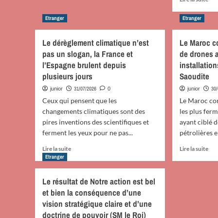
Fête
n’exclut
sav
du
pas
plu
Etranger
Etranger
Trône
que
sur
:
la
A
SM
crise
Le dérèglement climatique n’est
Le Maroc c
l’o
le
migratoire
pas un slogan, la France et
de drones a
de
Roi,
puisse
la
l’Espagne brulent depuis
installatio
Amir
se
Fêt
plusieurs jours
Saoudite
Al-
répéter
du
Mouminine,
31/07/2026
30
junior
0
junior
Trô
préside
:
Ceux qui pensent que les
Le Maroc co
à
Le
changements climatiques sont des
les plus ferm
Tétouan
Ma
pires inventions des scientifiques et
la
ayant ciblé d
réi
cérémonie
ferment les yeux pour ne pas...
pétrolières e
sa
d’allégeance
dis
En
En
Lire la suite
Lire la suite
à
savoir
sav
Etranger
con
plus
plu
sa
sur
sur
Le résultat de Notre action est bel
col
Le
Le
et bien la conséquence d’une
dan
dérèglement
Ma
la
vision stratégique claire et d’une
climatique
co
per
n’est
les
doctrine de pouvoir (SM le Roi)