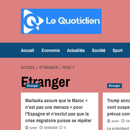
Aller
au
contenu
Accueil
Economie
Actualités
Société
Sport
ACCUEIL
ETRANGER
PAGE 2
Etranger
Etranger
Etranger
Marlaska assure que le Maroc «
Trump anno
n’est pas une menace » pour
vont suspe
l’Espagne et n’exclut pas que la
prévue cont
crise migratoire puisse se répéter
03
junior
03/08/2026
Le président
junior
0