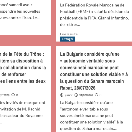
oncé samedi avoir
La Fédération Royale Marocaine de
uspendre les nouvelles
Football (FRMF) a salué la décision du
ues contre l'Iran. Le...
président de la FIFA, Gianni Infantino,
de retirer...
oir
En
Lire la suite
s
savoir
Etranger
plus
ump
sur
n de la Fête du Trône :
La Bulgarie considère qu’une
once
La
itère sa disposition à
« autonomie véritable sous
FRMF
a collaboration dans la
souveraineté marocaine peut
salue
ts-
la
 de renforcer
constituer une solution viable » à
s
décision
es liens entre les deux
la question du Sahara marocain
t
de
Rabat, 28/07/2026
pendre
M.
r
Infantino
/07/2026
31/07/2026
0
junior
0
aque
de
des invités de marque ont
La Bulgarie considère qu’une
vue
retirer
invitation de M. Rachid
"autonomie véritable sous
tre
la
mbassadeur du Royaume
souveraineté marocaine peut
an
proposition
..
constituer une solution viable" à la
du
question du Sahara marocain....
projet