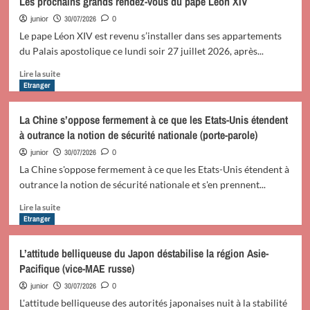
Les prochains grands rendez-vous du pape Léon XIV
la
Graves
conséquence
profanations
30/07/2026
junior
0
d’une
au
Le pape Léon XIV est revenu s’installer dans ses appartements
vision
sanctuaire
du Palais apostolique ce lundi soir 27 juillet 2026, après...
stratégique
de
claire
Medjugorje
En
Lire la suite
et
savoir
Etranger
d’une
plus
doctrine
sur
La Chine s’oppose fermement à ce que les Etats-Unis étendent
de
Les
à outrance la notion de sécurité nationale (porte-parole)
pouvoir
prochains
(SM
grands
30/07/2026
junior
0
le
rendez-
La Chine s'oppose fermement à ce que les Etats-Unis étendent à
Roi)
vous
outrance la notion de sécurité nationale et s'en prennent...
du
pape
En
Lire la suite
Léon
savoir
Etranger
XIV
plus
sur
L’attitude belliqueuse du Japon déstabilise la région Asie-
La
Pacifique (vice-MAE russe)
Chine
s’oppose
30/07/2026
junior
0
fermement
L'attitude belliqueuse des autorités japonaises nuit à la stabilité