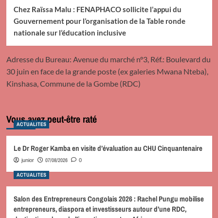
Chez Raïssa Malu : FENAPHACO sollicite l’appui du
Gouvernement pour l’organisation de la Table ronde
nationale sur l’éducation inclusive
Adresse du Bureau: Avenue du marché n°3, Réf.: Boulevard du
30 juin en face de la grande poste (ex galeries Mwana Nteba),
Kinshasa, Commune de la Gombe (RDC)
Vous avez peut-être raté
ACTUALITES
Le Dr Roger Kamba en visite d’évaluation au CHU Cinquantenaire
07/08/2026
junior
0
ACTUALITES
Salon des Entrepreneurs Congolais 2026 : Rachel Pungu mobilise
entrepreneurs, diaspora et investisseurs autour d’une RDC,