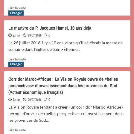
Vatican
après
En
Lire la suite
sa
savoir
Etranger
période
plus
de
sur
Le martyre du P. Jacques Hamel, 10 ans déjà
repos
Comprendre
estival
le
29/07/2026
junior
0
à
parti
Le 26 juillet 2016, il y a 10 ans, alors qu’il célébrait la messe de
Castel
communiste
semaine dans l’église de Saint-Étienne...
Gandolfo
Chinois
En
Lire la suite
savoir
Etranger
plus
sur
Corridor Maroc-Afrique : La Vision Royale ouvre de «belles
Le
perspectives» d’investissement dans les provinces du Sud
martyre
(Acteur économique français)
du
P.
29/07/2026
junior
0
Jacques
La Vision Royale tendant à créer «un corridor Maroc-Afrique»
Hamel,
permet d’ouvrir de «belles perspectives» d’investissement dans
10
les provinces du Sud...
ans
déjà
En
Lire la suite