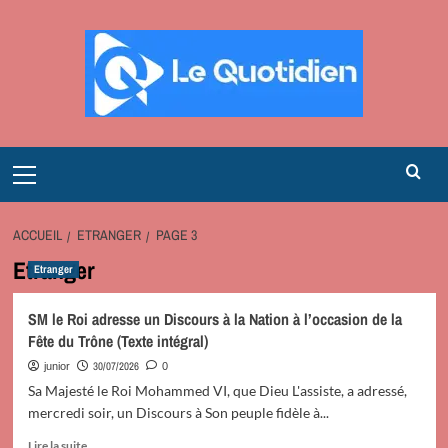
Aller
au
contenu
Primary
Menu
ACCUEIL
ETRANGER
PAGE 3
Etranger
Etranger
SM le Roi adresse un Discours à la Nation à l’occasion de la
Fête du Trône (Texte intégral)
30/07/2026
junior
0
Sa Majesté le Roi Mohammed VI, que Dieu L'assiste, a adressé,
mercredi soir, un Discours à Son peuple fidèle à...
En
Lire la suite