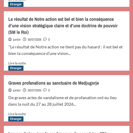
savoir
Etranger
plus
sur
Le résultat de Notre action est bel et bien la conséquence
SM
d’une vision stratégique claire et d’une doctrine de pouvoir
le
(SM le Roi)
Roi
adresse
30/07/2026
junior
0
un
"Le résultat de Notre action ne tient pas du hasard : il est bel et
Discours
bien la conséquence d’une vision...
à
la
En
Lire la suite
Nation
savoir
Etranger
à
plus
l’occasion
sur
Graves profanations au sanctuaire de Medjugorje
de
Le
la
résultat
30/07/2026
junior
0
Fête
de
De graves actes de vandalisme et de profanation ont eu lieu
du
Notre
dans la nuit du 27 au 28 juillet 2026...
Trône
action
(Texte
est
En
Lire la suite
intégral)
bel
savoir
Etranger
et
plus
bien
sur