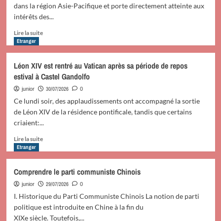
à
dans la région Asie-Pacifique et porte directement atteinte aux
ce
intérêts des...
que
les
En
Lire la suite
Etats-
savoir
Etranger
Unis
plus
étendent
sur
Léon XIV est rentré au Vatican après sa période de repos
à
L’attitude
estival à Castel Gandolfo
outrance
belliqueuse
la
du
30/07/2026
junior
0
notion
Japon
Ce lundi soir, des applaudissements ont accompagné la sortie
de
déstabilise
de Léon XIV de la résidence pontificale, tandis que certains
sécurité
la
criaient:...
nationale
région
(porte-
Asie-
En
Lire la suite
parole)
Pacifique
savoir
Etranger
(vice-
plus
MAE
sur
Comprendre le parti communiste Chinois
russe)
Léon
XIV
29/07/2026
junior
0
est
I. Historique du Parti Communiste Chinois La notion de parti
rentré
politique est introduite en Chine à la fin du
au
XIXe siècle. Toutefois,...