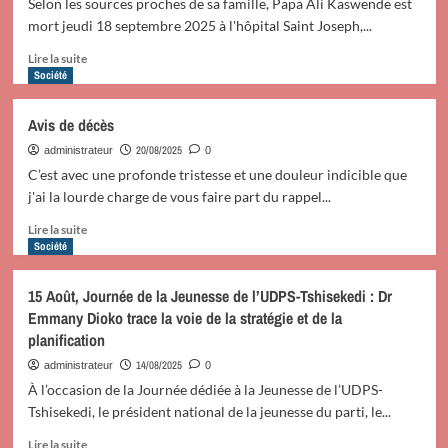
Selon les sources proches de sa famille, Papa Ali Kaswende est
de
mort jeudi 18 septembre 2025 à l'hôpital Saint Joseph,...
la
sélection
En
Lire la suite
nationale
savoir
Société
de
plus
football
sur
Avis de décès
suite
Mort
à
le
20/08/2025
administrateur
0
leur
jeudi
C’est avec une profonde tristesse et une douleur indicible que
sacre
18
j'ai la lourde charge de vous faire part du rappel...
au
septembre
Mondial
2025 :
En
Lire la suite
U-
Papa
savoir
Société
20
Ali
plus
au
Kaswende
sur
15 Août, Journée de la Jeunesse de l’UDPS-Tshisekedi : Dr
Chili
a
Avis
Emmany Dioko trace la voie de la stratégie et de la
été
de
planification
conduit
décès
en
14/08/2025
administrateur
0
sa
À l’occasion de la Journée dédiée à la Jeunesse de l’UDPS-
dernière
Tshisekedi, le président national de la jeunesse du parti, le...
demeure
En
Lire la suite