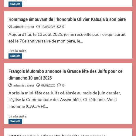
savoir
Société
plus
sur
Hommage émouvant de l’honorable Olivier Katuala à son père
15
Août,
13/08/2025
administrateur
0
Journée
Aujourd'hui, le 13 août 2025, je me recueille pour ce qui aurait
de
été le 76e anniversaire de mon père, le...
la
Jeunesse
En
Lire la suite
de
savoir
Société
l’UDPS-
plus
Tshisekedi
sur
François Mutombo annonce la Grande fête des Juifs pour ce
:
Hommage
dimanche 10 août 2025
Dr
émouvant
Emmany
de
07/08/2025
administrateur
0
Dioko
l’honorable
Après la mini-fête des Juifs célébrée au mois de juin dernier,
trace
Olivier
l'église la Communauté des Assemblées Chrétiennes Voici
la
Katuala
l'homme (CAC/VH)...
voie
à
de
son
En
Lire la suite
la
père
savoir
Société
stratégie
plus
et
sur