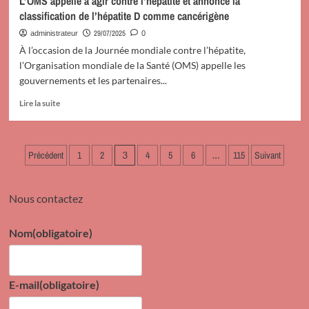
L’OMS appelle à agir contre l’hépatite et annonce la
de
François
classification de l’hépatite D comme cancérigène
la
Mutombo
planification
annonce
29/07/2025
administrateur
0
la
À l’occasion de la Journée mondiale contre l’hépatite,
Grande
l’Organisation mondiale de la Santé (OMS) appelle les
fête
gouvernements et les partenaires...
des
Juifs
En
Lire la suite
pour
savoir
ce
plus
dimanche
sur
Pagination
10
L’OMS
Précédent
1
2
3
4
5
6
…
115
Suivant
août
appelle
des
2025
à
publications
agir
Nous contactez
contre
l’hépatite
Nom
(obligatoire)
et
annonce
la
classification
E-mail
(obligatoire)
de
l’hépatite