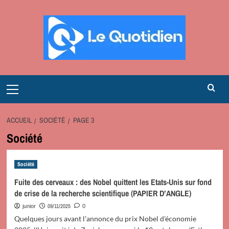
Aller
au
contenu
Primary
Menu
ACCUEIL
SOCIÉTÉ
PAGE 3
Société
Société
Fuite des cerveaux : des Nobel quittent les Etats-Unis sur fond
de crise de la recherche scientifique (PAPIER D’ANGLE)
09/11/2025
junior
0
Quelques jours avant l'annonce du prix Nobel d'économie