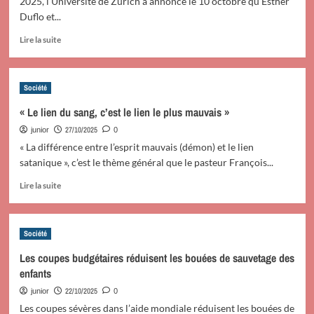
2025, l'Université de Zurich a annoncé le 10 octobre qu'Esther
Duflo et...
En
Lire la suite
savoir
plus
sur
Société
Fuite
des
« Le lien du sang, c’est le lien le plus mauvais »
cerveaux
27/10/2025
junior
:
0
des
« La différence entre l’esprit mauvais (démon) et le lien
Nobel
satanique », c’est le thème général que le pasteur François...
quittent
En
les
Lire la suite
savoir
Etats-
plus
Unis
sur
sur
Société
« Le
fond
lien
de
Les coupes budgétaires réduisent les bouées de sauvetage des
du
crise
enfants
sang,
de
c’est
la
22/10/2025
junior
0
le
recherche
Les coupes sévères dans l’aide mondiale réduisent les bouées de