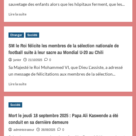
lien
scientifique
sauvetage des enfants alors que les hôpitaux ferment, que les...
le
(PAPIER
plus
D’ANGLE)
En
Lire la suite
mauvais »
savoir
plus
sur
Etranger
Société
Les
coupes
SM le Roi félicite les membres de la sélection nationale de
budgétaires
football suite à leur sacre au Mondial U-20 au Chili
réduisent
les
21/10/2025
junior
0
bouées
Sa Majesté le Roi Mohammed VI, que Dieu L’assiste, a adressé
de
un message de félicitations aux membres de la sélection...
sauvetage
des
En
Lire la suite
enfants
savoir
plus
sur
Société
SM
le
Mort le jeudi 18 septembre 2025 : Papa Ali Kaswende a été
Roi
conduit en sa dernière demeure
félicite
les
26/09/2025
administrateur
0
membres