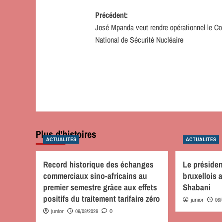
Navigation
Précédent:
José Mpanda veut rendre opérationnel le Co
d’article
National de Sécurité Nucléaire
Plus d'histoires
ACTUALITES
ACTUALITES
Record historique des échanges
Le préside
commerciaux sino-africains au
bruxellois
premier semestre grâce aux effets
Shabani
positifs du traitement tarifaire zéro
06
junior
06/08/2026
junior
0