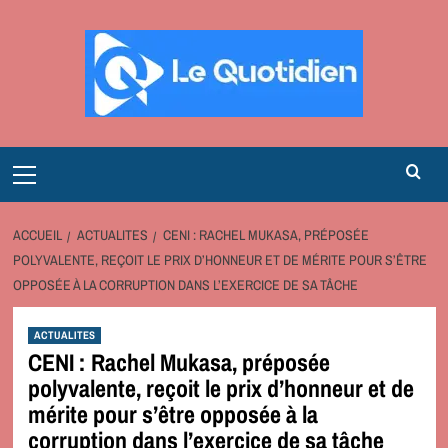
Aller
au
contenu
Primary
Menu
ACCUEIL
ACTUALITES
CENI : RACHEL MUKASA, PRÉPOSÉE
POLYVALENTE, REÇOIT LE PRIX D’HONNEUR ET DE MÉRITE POUR S’ÊTRE
OPPOSÉE À LA CORRUPTION DANS L’EXERCICE DE SA TÂCHE
ACTUALITES
CENI : Rachel Mukasa, préposée
polyvalente, reçoit le prix d’honneur et de
mérite pour s’être opposée à la
corruption dans l’exercice de sa tâche