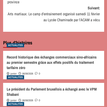
province
Suivant:
Arts martiaux: Le camp d’entrainement organisé samedi 11 février
au Lycée Chaminade par l’ACAM a vécu
Plus d'histoires
ACTUALITES
Record historique des échanges commerciaux sino-africains
au premier semestre grâce aux effets positifs du traitement
tarifaire zéro
06/08/2026
junior
0
ACTUALITES
Le président du Parlement bruxellois a échangé avec le VPM
Shabani
06/08/2026
junior
0
ACTUALITES