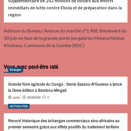
supplémentaire de 242 millions de dollars aux efforts
immédiats de lutte contre Ebola et de préparation dans la
région
Adresse du Bureau: Avenue du marché n°3, Réf.: Boulevard du
30 juin en face de la grande poste (ex galeries Mwana Nteba),
Kinshasa, Commune de la Gombe (RDC)
Vous avez peut-être raté
Etranger
Grande foire agricole du Congo : Denis Sassou-N’Guesso a lancé
la 2ème édition à Bambou-Mingali
06/08/2026
junior
0
ACTUALITES
Record historique des échanges commerciaux sino-africains au
premier semestre grâce aux effets positifs du traitement tarifaire