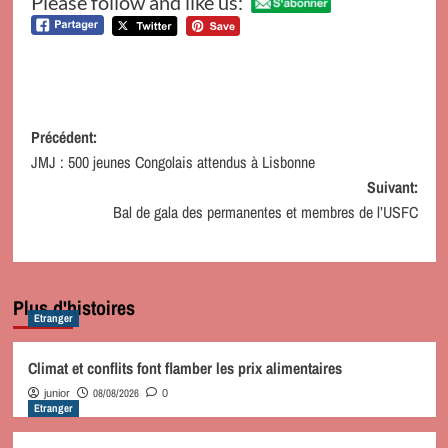
Please follow and like us:
Navigation
Précédent:
JMJ : 500 jeunes Congolais attendus à Lisbonne
d’article
Suivant:
Bal de gala des permanentes et membres de l’USFC
Plus d'histoires
Etranger
Climat et conflits font flamber les prix alimentaires
08/08/2026
junior
0
Etranger