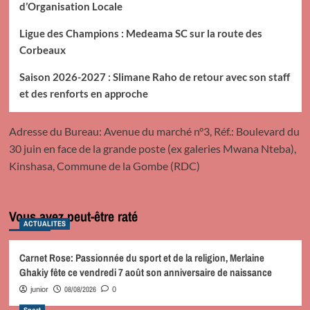
d’Organisation Locale
Ligue des Champions : Medeama SC sur la route des
Corbeaux
Saison 2026-2027 : Slimane Raho de retour avec son staff
et des renforts en approche
Adresse du Bureau: Avenue du marché n°3, Réf.: Boulevard du
30 juin en face de la grande poste (ex galeries Mwana Nteba),
Kinshasa, Commune de la Gombe (RDC)
Vous avez peut-être raté
ACTUALITES
Carnet Rose: Passionnée du sport et de la religion, Merlaine
Ghakiy fête ce vendredi 7 août son anniversaire de naissance
08/08/2026
junior
0
Sport