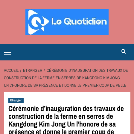
Aller
au
contenu
Primary
Menu
ACCUEIL
ETRANGER
CÉRÉMONIE D’INAUGURATION DES TRAVAUX DE
CONSTRUCTION DE LA FERME EN SERRES DE KANGDONG KIM JONG
UN L’HONORE DE SA PRÉSENCE ET DONNE LE PREMIER COUP DE PELLE
Etranger
Cérémonie d’inauguration des travaux de
construction de la ferme en serres de
Kangdong Kim Jong Un l’honore de sa
présence et donne le premier coup de