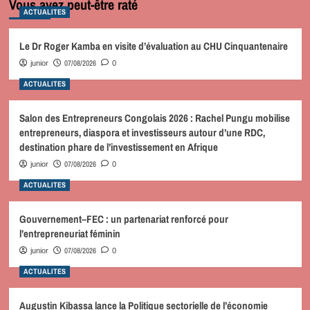
Vous avez peut-être raté
ACTUALITES
Le Dr Roger Kamba en visite d’évaluation au CHU Cinquantenaire
07/08/2026
junior
0
ACTUALITES
Salon des Entrepreneurs Congolais 2026 : Rachel Pungu mobilise
entrepreneurs, diaspora et investisseurs autour d’une RDC,
destination phare de l’investissement en Afrique
07/08/2026
junior
0
ACTUALITES
Gouvernement–FEC : un partenariat renforcé pour
l’entrepreneuriat féminin
07/08/2026
junior
0
ACTUALITES
Augustin Kibassa lance la Politique sectorielle de l’économie