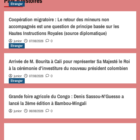
Plus d'histoires
Etranger
Coopération migratoire : Le retour des mineurs non
accompagnés est une question de principe basée sur les
Hautes Instructions Royales (source diplomatique)
07/08/2026
junior
0
Etranger
Arrivée de M. Bourita à Cali pour représenter Sa Majesté le Roi
à la cérémonie d’investiture du nouveau président colombien
07/08/2026
junior
0
Etranger
Grande foire agricole du Congo : Denis Sassou-N’Guesso a
lancé la 2ème édition à Bambou-Mingali
06/08/2026
junior
0