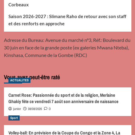
Corbeaux
Saison 2026-2027 : Slimane Raho de retour avec son staff
et des renforts en approche
Adresse du Bureau: Avenue du marché n°3, Réf.: Boulevard du
30 juin en face de la grande poste (ex galeries Mwana Nteba),
Kinshasa, Commune de la Gombe (RDC)
Vous avez peut-être raté
ACTUALITES
Carnet Rose: Passionnée du sport et de la religion, Merlaine
Ghakiy fête ce vendredi 7 août son anniversaire de naissance
08/08/2026
junior
0
Sport
Volley-ball: En prévision de la Coupe du Congo et la Zone 4, La