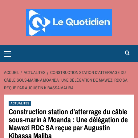
Aller
au
contenu
Primary
Menu
ACCUEIL
ACTUALITES
CONSTRUCTION STATION D’ATTERRAGE DU
CÂBLE SOUS-MARIN À MOANDA : UNE DÉLÉGATION DE MAWEZI RDC SA
REÇUE PAR AUGUSTIN KIBASSA MALIBA
ACTUALITES
Construction station d’atterrage du câble
sous-marin à Moanda : Une délégation de
Mawezi RDC SA reçue par Augustin
Kibassa Maliba