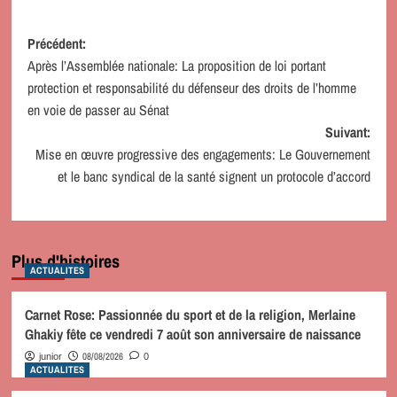
Navigation
Précédent:
Après l’Assemblée nationale: La proposition de loi portant
d’article
protection et responsabilité du défenseur des droits de l’homme
en voie de passer au Sénat
Suivant:
Mise en œuvre progressive des engagements: Le Gouvernement
et le banc syndical de la santé signent un protocole d’accord
Plus d'histoires
ACTUALITES
Carnet Rose: Passionnée du sport et de la religion, Merlaine
Ghakiy fête ce vendredi 7 août son anniversaire de naissance
08/08/2026
junior
0
ACTUALITES