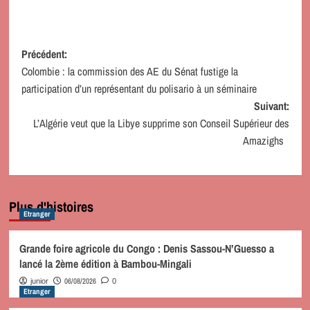
Navigation
Précédent:
Colombie : la commission des AE du Sénat fustige la
d’article
participation d’un représentant du polisario à un séminaire
Suivant:
L’Algérie veut que la Libye supprime son Conseil Supérieur des
Amazighs
Plus d'histoires
Etranger
Grande foire agricole du Congo : Denis Sassou-N’Guesso a
lancé la 2ème édition à Bambou-Mingali
06/08/2026
junior
0
Etranger