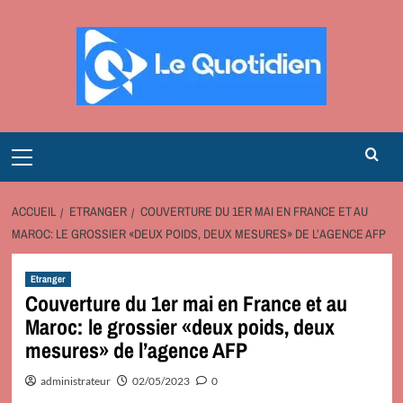
Aller
au
contenu
Primary
Menu
ACCUEIL
ETRANGER
COUVERTURE DU 1ER MAI EN FRANCE ET AU
MAROC: LE GROSSIER «DEUX POIDS, DEUX MESURES» DE L’AGENCE AFP
Etranger
Couverture du 1er mai en France et au
Maroc: le grossier «deux poids, deux
mesures» de l’agence AFP
administrateur
02/05/2023
0