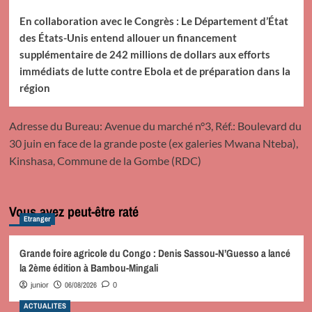
En collaboration avec le Congrès : Le Département d’État
des États-Unis entend allouer un financement
supplémentaire de 242 millions de dollars aux efforts
immédiats de lutte contre Ebola et de préparation dans la
région
Adresse du Bureau: Avenue du marché n°3, Réf.: Boulevard du
30 juin en face de la grande poste (ex galeries Mwana Nteba),
Kinshasa, Commune de la Gombe (RDC)
Vous avez peut-être raté
Etranger
Grande foire agricole du Congo : Denis Sassou-N’Guesso a lancé
la 2ème édition à Bambou-Mingali
06/08/2026
junior
0
ACTUALITES