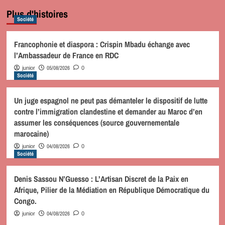
Plus d'histoires
Société
Francophonie et diaspora : Crispin Mbadu échange avec
l’Ambassadeur de France en RDC
05/08/2026
junior
0
Société
Un juge espagnol ne peut pas démanteler le dispositif de lutte
contre l’immigration clandestine et demander au Maroc d’en
assumer les conséquences (source gouvernementale
marocaine)
04/08/2026
junior
0
Société
Denis Sassou N’Guesso : L’Artisan Discret de la Paix en
Afrique, Pilier de la Médiation en République Démocratique du
Congo.
04/08/2026
junior
0