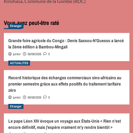
Kinshasa, Commune de la Gombe (RDC)
Vous avez peut-être raté
Etranger
Grande foire agricole du Congo : Denis Sassou-N’Guesso a lancé
la 2ème édition à Bambou-Mingali
06/08/2026
junior
0
ACTUALITES
Record historique des échanges commerciaux sino-africains au
premier semestre grâce aux effets positifs du traitement tarifaire
zéro
06/08/2026
junior
0
Etranger
Le pape Léon XIV évoque un voyage aux États-Unis « Rien n’est
encore définitif, mais j’espère vraiment m’y rendre bientôt »